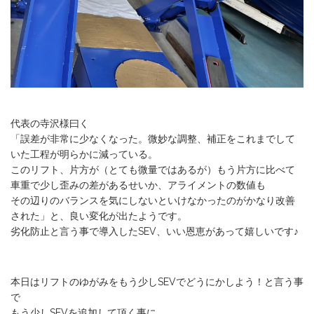
代表の寺沢様曰く
「誤差が非常に少なくなった。微妙な調整、補正をこれまでして
いた工程が明らかに減っている。
このリフト、片方が（とても微量ではあるが）もう片方に比べて
車重で少し歪みの差があるせいか、アライメントの数値も
その辺りのバランスを気にしないといけなかったのがかなり改善
された」と、良い変化が出たようです。
劣化防止と言う事で導入したSEV、いい恩恵があって嬉しいです♪
本日はリフトのゆがみをもう少しSEVでどうにかしよう！と言う事
で
もう少しSEVを追加して頂く事に。