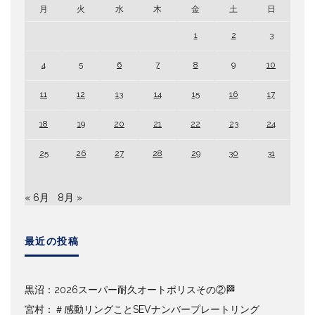
月
火
水
木
金
土
日
1
2
3
4
5
6
7
8
9
10
11
12
13
14
15
16
17
18
19
20
21
22
23
24
25
26
27
28
29
30
31
« 6月
8月 »
最近の投稿
黒沼：2026スーパー耐久オートポリスその②🏁
宮村：＃感動リングことSEVナンバープレートリング