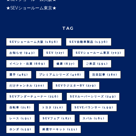
★SEVショールーム東京★
TAG
SEVショールーム大阪
(1856)
SEV自動車製品
(1536)
お知らせ
(943)
SEV
(727)
SEVショールーム東京
(703)
イベント・出展
(669)
健康
(637)
ご来店
(591)
選手
(485)
プレミアムシリーズ
(408)
注目記事
(380)
だけチャンネル
(300)
SEVラジエターBY
(279)
SEVアンダーチューナー
(256)
SEVルーパーシリーズ
(249)
自転車
(218)
トヨタ
(210)
SEVEバランサー
(199)
レース
(191)
SEVフェア
(187)
スバル
(161)
ホンダ
(159)
鈴鹿サーキット
(151)