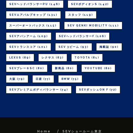
SEVヘッドバランサーPU
(146)
SEVボディオンS
(142)
SEVエアバルブキャップ
(131)
スタッフ
(119)
スーパーオートバックス
(115)
SEV GENKI MOBILITY
(111)
SEVアバンアーム
(109)
SEVヘッドバランサーF
(106)
SEVトランスコア
(101)
SEV 3ビーム
(93)
掲載誌
(90)
LEXUS
(89)
レクサス
(83)
TOYOTA
(81)
SEVブレーキSC
(80)
新商品
(80)
YOUTUBE
(80)
大阪
(79)
日産
(77)
BMW
(75)
SEVプレミアムボディバランサー
(74)
SEVダッシュON F
(72)
Home
SEVショールーム東京