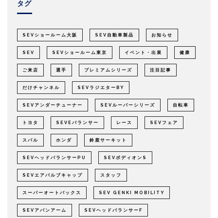
タグ
SEVショールーム大阪
SEV自動車製品
お知らせ
SEV
SEVショールーム東京
イベント・出展
健康
ご来店
選手
プレミアムシリーズ
注目記事
だけチャンネル
SEVラジエターBY
SEVアンダーチューナー
SEVルーパーシリーズ
自転車
トヨタ
SEVEバランサー
レース
SEVフェア
スバル
ホンダ
鈴鹿サーキット
SEVヘッドバランサーPU
SEVボディオンS
SEVエアバルブキャップ
スタッフ
スーパーオートバックス
SEV GENKI MOBILITY
SEVアバンアーム
SEVヘッドバランサーF