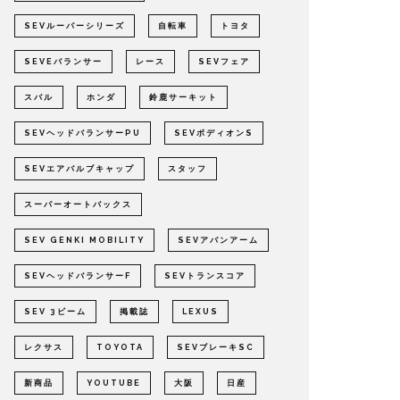
SEVルーパーシリーズ
自転車
トヨタ
SEVEバランサー
レース
SEVフェア
スバル
ホンダ
鈴鹿サーキット
SEVヘッドバランサーPU
SEVボディオンS
SEVエアバルブキャップ
スタッフ
スーパーオートバックス
SEV GENKI MOBILITY
SEVアバンアーム
SEVヘッドバランサーF
SEVトランスコア
SEV 3ビーム
掲載誌
LEXUS
レクサス
TOYOTA
SEVブレーキSC
新商品
YOUTUBE
大阪
日産