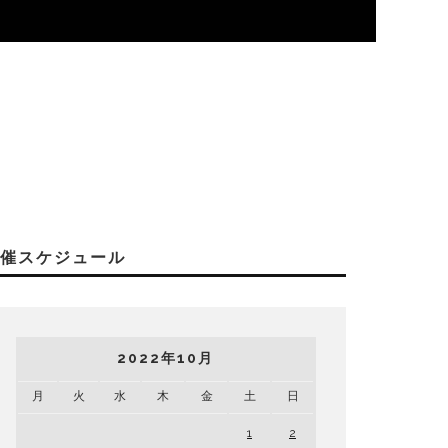
開催スケジュール
2022年10月
月
火
水
木
金
土
日
1
2