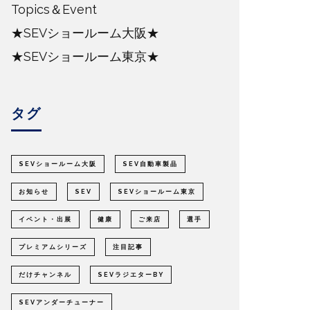
Topics＆Event
★SEVショールーム大阪★
★SEVショールーム東京★
タグ
SEVショールーム大阪
SEV自動車製品
お知らせ
SEV
SEVショールーム東京
イベント・出展
健康
ご来店
選手
プレミアムシリーズ
注目記事
だけチャンネル
SEVラジエターBY
SEVアンダーチューナー