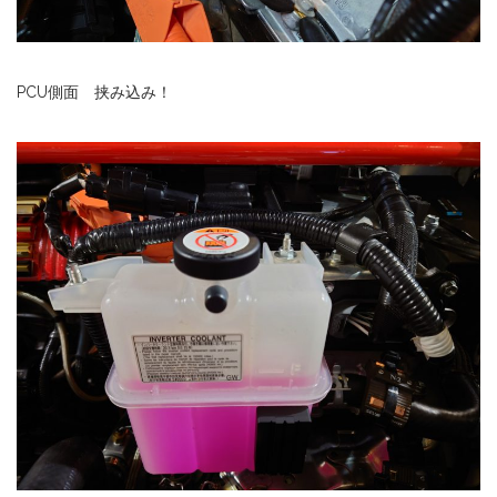
PCU側面 挟み込み！