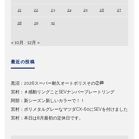
21
22
23
24
25
26
27
28
29
30
« 10月
12月 »
最近の投稿
黒沼：2026スーパー耐久オートポリスその②🏁
宮村：＃感動リングことSEVナンバープレートリング
阿部：新シーズン新しいカラーで！！
宮村：ポリメタルグレーなマツダCX-60にSEVを付けました
宮村：本日は8月最初の定休日です。