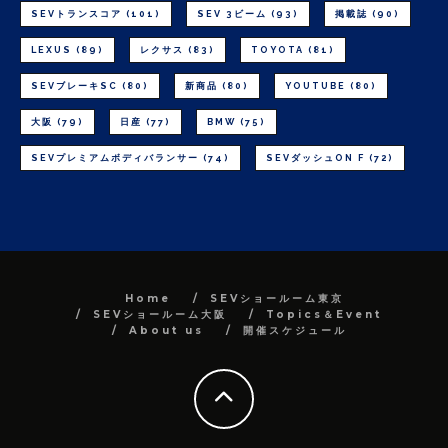
SEVトランスコア
(101)
SEV 3ビーム
(93)
掲載誌
(90)
LEXUS
(89)
レクサス
(83)
TOYOTA
(81)
SEVブレーキSC
(80)
新商品
(80)
YOUTUBE
(80)
大阪
(79)
日産
(77)
BMW
(75)
SEVプレミアムボディバランサー
(74)
SEVダッシュON F
(72)
Home
SEVショールーム東京
SEVショールーム大阪
Topics＆Event
About us
開催スケジュール