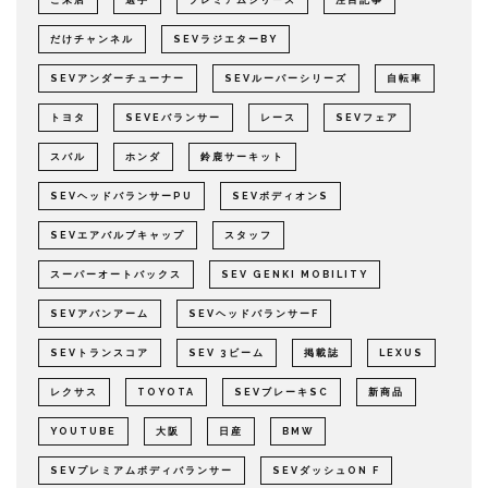
ご来店
選手
プレミアムシリーズ
注目記事
だけチャンネル
SEVラジエターBY
SEVアンダーチューナー
SEVルーパーシリーズ
自転車
トヨタ
SEVEバランサー
レース
SEVフェア
スバル
ホンダ
鈴鹿サーキット
SEVヘッドバランサーPU
SEVボディオンS
SEVエアバルブキャップ
スタッフ
スーパーオートバックス
SEV GENKI MOBILITY
SEVアバンアーム
SEVヘッドバランサーF
SEVトランスコア
SEV 3ビーム
掲載誌
LEXUS
レクサス
TOYOTA
SEVブレーキSC
新商品
YOUTUBE
大阪
日産
BMW
SEVプレミアムボディバランサー
SEVダッシュON F