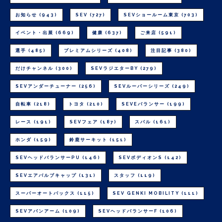
お知らせ
(943)
SEV
(727)
SEVショールーム東京
(703)
イベント・出展
(669)
健康
(637)
ご来店
(591)
選手
(485)
プレミアムシリーズ
(408)
注目記事
(380)
だけチャンネル
(300)
SEVラジエターBY
(279)
SEVアンダーチューナー
(256)
SEVルーパーシリーズ
(249)
自転車
(218)
トヨタ
(210)
SEVEバランサー
(199)
レース
(191)
SEVフェア
(187)
スバル
(161)
ホンダ
(159)
鈴鹿サーキット
(151)
SEVヘッドバランサーPU
(146)
SEVボディオンS
(142)
SEVエアバルブキャップ
(131)
スタッフ
(119)
スーパーオートバックス
(115)
SEV GENKI MOBILITY
(111)
SEVアバンアーム
(109)
SEVヘッドバランサーF
(106)