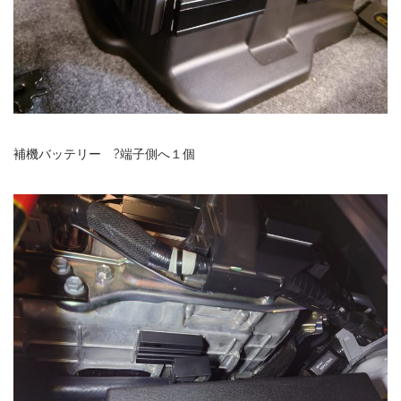
補機バッテリー ?端子側へ１個