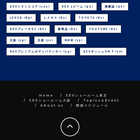
SEVトランスコア
(101)
SEV 3ビーム
(93)
掲載誌
(90)
LEXUS
(89)
レクサス
(83)
TOYOTA
(81)
SEVブレーキSC
(80)
新商品
(80)
YOUTUBE
(80)
大阪
(79)
日産
(77)
BMW
(75)
SEVプレミアムボディバランサー
(74)
SEVダッシュON F
(72)
Home
SEVショールーム東京
SEVショールーム大阪
Topics＆Event
About us
開催スケジュール