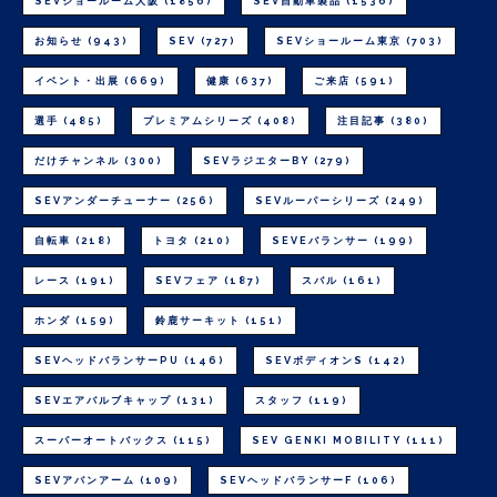
SEVショールーム大阪
(1856)
SEV自動車製品
(1536)
お知らせ
(943)
SEV
(727)
SEVショールーム東京
(703)
イベント・出展
(669)
健康
(637)
ご来店
(591)
選手
(485)
プレミアムシリーズ
(408)
注目記事
(380)
だけチャンネル
(300)
SEVラジエターBY
(279)
SEVアンダーチューナー
(256)
SEVルーパーシリーズ
(249)
自転車
(218)
トヨタ
(210)
SEVEバランサー
(199)
レース
(191)
SEVフェア
(187)
スバル
(161)
ホンダ
(159)
鈴鹿サーキット
(151)
SEVヘッドバランサーPU
(146)
SEVボディオンS
(142)
SEVエアバルブキャップ
(131)
スタッフ
(119)
スーパーオートバックス
(115)
SEV GENKI MOBILITY
(111)
SEVアバンアーム
(109)
SEVヘッドバランサーF
(106)