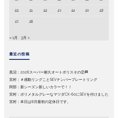
20
21
22
23
24
25
26
27
28
« 1月
3月 »
最近の投稿
黒沼：2026スーパー耐久オートポリスその②🏁
宮村：＃感動リングことSEVナンバープレートリング
阿部：新シーズン新しいカラーで！！
宮村：ポリメタルグレーなマツダCX-60にSEVを付けました
宮村：本日は8月最初の定休日です。