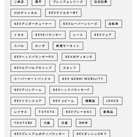
ご来店
選手
プレミアムシリーズ
注目記事
だけチャンネル
SEVラジエターBY
SEVアンダーチューナー
SEVルーパーシリーズ
自転車
トヨタ
SEVEバランサー
レース
SEVフェア
スバル
ホンダ
鈴鹿サーキット
SEVヘッドバランサーPU
SEVボディオンS
SEVエアバルブキャップ
スタッフ
スーパーオートバックス
SEV GENKI MOBILITY
SEVアバンアーム
SEVヘッドバランサーF
SEVトランスコア
SEV 3ビーム
掲載誌
LEXUS
レクサス
TOYOTA
SEVブレーキSC
新商品
YOUTUBE
大阪
日産
BMW
SEVプレミアムボディバランサー
SEVダッシュON F