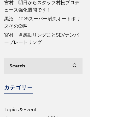
宮村：明日からスタッフ村松プロデ
ュース強化週間です！
黒沼：2026スーパー耐久オートポリ
スその②🏁
宮村：＃感動リングことSEVナンバ
ープレートリング
カテゴリー
Topics＆Event