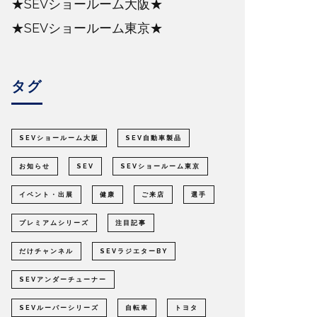
★SEVショールーム大阪★
★SEVショールーム東京★
タグ
SEVショールーム大阪
SEV自動車製品
お知らせ
SEV
SEVショールーム東京
イベント・出展
健康
ご来店
選手
プレミアムシリーズ
注目記事
だけチャンネル
SEVラジエターBY
SEVアンダーチューナー
SEVルーパーシリーズ
自転車
トヨタ