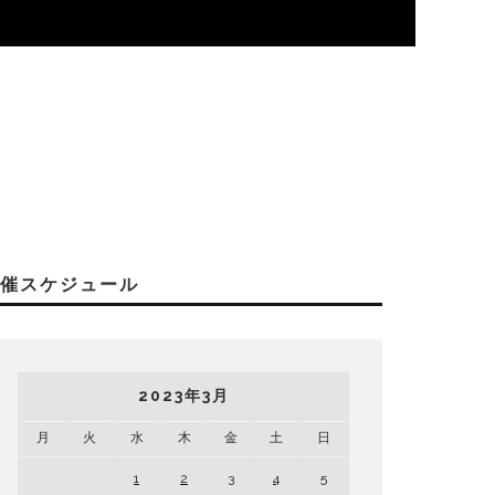
開催スケジュール
2023年3月
月
火
水
木
金
土
日
1
2
3
4
5