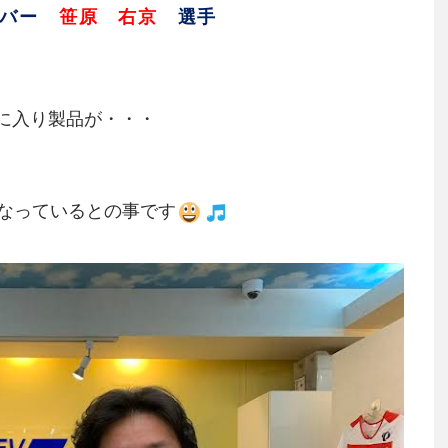
イバー
笹原 右京
選手
気に入り製品が・・・
なっているとの事です