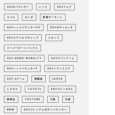
SEVEバランサー
レース
SEVフェア
スバル
ホンダ
鈴鹿サーキット
SEVヘッドバランサーPU
SEVボディオンS
SEVエアバルブキャップ
スタッフ
スーパーオートバックス
SEV GENKI MOBILITY
SEVアバンアーム
SEVヘッドバランサーF
SEVトランスコア
SEV 3ビーム
掲載誌
LEXUS
レクサス
TOYOTA
SEVブレーキSC
新商品
YOUTUBE
大阪
日産
BMW
SEVプレミアムボディバランサー