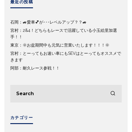
最近の投稿
石岡：🚙愛車💕が･･･レベルアップ？？🚙
宮村：2&4！どちらもレースで活躍している小玉絵里加選
手！！
東京：🌞お盆期間中も元気に営業いたします！！！🌞
宮村：とーってもお速い車にもSEVはとーってもオススメで
きます
阿部：耐久レース参戦！！
カテゴリー