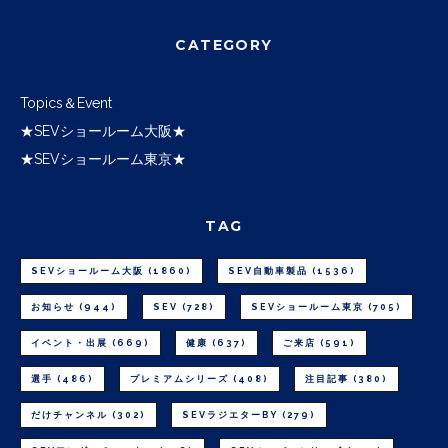
CATEGORY
Topics＆Event
★SEVショールーム大阪★
★SEVショールーム東京★
TAG
SEVショールーム大阪
(1860)
SEV自動車製品
(1536)
お知らせ
(944)
SEV
(728)
SEVショールーム東京
(705)
イベント・出展
(669)
健康
(637)
ご来店
(591)
選手
(486)
プレミアムシリーズ
(408)
注目記事
(380)
だけチャンネル
(302)
SEVラジエターBY
(279)