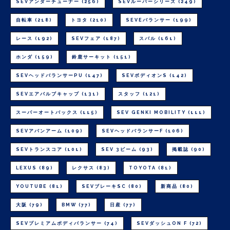
SEVアンダーチューナー
(256)
SEVルーパーシリーズ
(249)
自転車
(218)
トヨタ
(210)
SEVEバランサー
(199)
レース
(192)
SEVフェア
(187)
スバル
(161)
ホンダ
(159)
鈴鹿サーキット
(151)
SEVヘッドバランサーPU
(147)
SEVボディオンS
(142)
SEVエアバルブキャップ
(131)
スタッフ
(121)
スーパーオートバックス
(115)
SEV GENKI MOBILITY
(111)
SEVアバンアーム
(109)
SEVヘッドバランサーF
(106)
SEVトランスコア
(101)
SEV 3ビーム
(93)
掲載誌
(90)
LEXUS
(89)
レクサス
(83)
TOYOTA
(81)
YOUTUBE
(81)
SEVブレーキSC
(80)
新商品
(80)
大阪
(79)
BMW
(77)
日産
(77)
SEVプレミアムボディバランサー
(74)
SEVダッシュON F
(72)