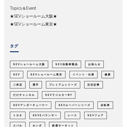
Topics＆Event
★SEVショールーム大阪★
★SEVショールーム東京★
タグ
SEVショールーム大阪
SEV自動車製品
お知らせ
SEV
SEVショールーム東京
イベント・出展
健康
ご来店
選手
プレミアムシリーズ
注目記事
だけチャンネル
SEVラジエターBY
SEVアンダーチューナー
SEVルーパーシリーズ
自転車
トヨタ
SEVEバランサー
レース
SEVフェア
スバル
ホンダ
鈴鹿サーキット