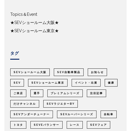
Topics＆Event
★SEVショールーム大阪★
★SEVショールーム東京★
タグ
SEVショールーム大阪
SEV自動車製品
お知らせ
SEV
SEVショールーム東京
イベント・出展
健康
ご来店
選手
プレミアムシリーズ
注目記事
だけチャンネル
SEVラジエターBY
SEVアンダーチューナー
SEVルーパーシリーズ
自転車
トヨタ
SEVEバランサー
レース
SEVフェア