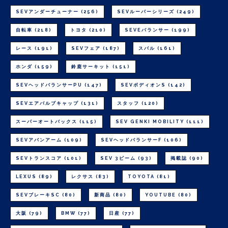
SEVアンダーチューナー
(256)
SEVルーパーシリーズ
(249)
自転車
(218)
トヨタ
(210)
SEVEバランサー
(199)
レース
(191)
SEVフェア
(187)
スバル
(161)
ホンダ
(159)
鈴鹿サーキット
(151)
SEVヘッドバランサーPU
(147)
SEVボディオンS
(142)
SEVエアバルブキャップ
(131)
スタッフ
(120)
スーパーオートバックス
(115)
SEV GENKI MOBILITY
(111)
SEVアバンアーム
(109)
SEVヘッドバランサーF
(106)
SEVトランスコア
(101)
SEV 3ビーム
(93)
掲載誌
(90)
LEXUS
(89)
レクサス
(83)
TOYOTA
(81)
SEVブレーキSC
(80)
新商品
(80)
YOUTUBE
(80)
大阪
(79)
BMW
(77)
日産
(77)