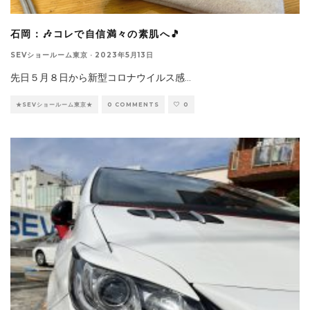
石岡：🎶コレで自信満々の素肌へ🎵
SEVショールーム東京
·
2023年5月13日
先日５月８日から新型コロナウイルス感
...
★SEVショールーム東京★
0 COMMENTS
0