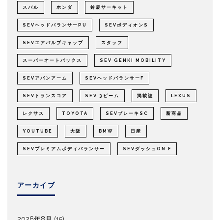
スバル
ホンダ
鈴鹿サーキット
SEVヘッドバランサーPU
SEVボディオンS
SEVエアバルブキャップ
スタッフ
スーパーオートバックス
SEV GENKI MOBILITY
SEVアバンアーム
SEVヘッドバランサーF
SEVトランスコア
SEV 3ビーム
掲載誌
LEXUS
レクサス
TOYOTA
SEVブレーキSC
新商品
YOUTUBE
大阪
BMW
日産
SEVプレミアムボディバランサー
SEVダッシュON F
アーカイブ
2026年8月
(15)