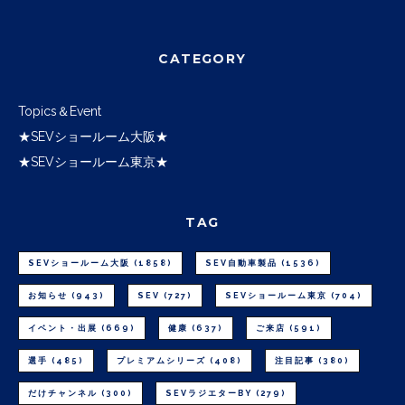
CATEGORY
Topics＆Event
★SEVショールーム大阪★
★SEVショールーム東京★
TAG
SEVショールーム大阪
(1858)
SEV自動車製品
(1536)
お知らせ
(943)
SEV
(727)
SEVショールーム東京
(704)
イベント・出展
(669)
健康
(637)
ご来店
(591)
選手
(485)
プレミアムシリーズ
(408)
注目記事
(380)
だけチャンネル
(300)
SEVラジエターBY
(279)