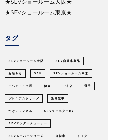
★SEVショールーム大阪★
★SEVショールーム東京★
タグ
SEVショールーム大阪
SEV自動車製品
お知らせ
SEV
SEVショールーム東京
イベント・出展
健康
ご来店
選手
プレミアムシリーズ
注目記事
だけチャンネル
SEVラジエターBY
SEVアンダーチューナー
SEVルーパーシリーズ
自転車
トヨタ