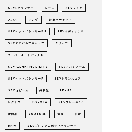
SEVEバランサー
レース
SEVフェア
スバル
ホンダ
鈴鹿サーキット
SEVヘッドバランサーPU
SEVボディオンS
SEVエアバルブキャップ
スタッフ
スーパーオートバックス
SEV GENKI MOBILITY
SEVアバンアーム
SEVヘッドバランサーF
SEVトランスコア
SEV 3ビーム
掲載誌
LEXUS
レクサス
TOYOTA
SEVブレーキSC
新商品
YOUTUBE
大阪
日産
BMW
SEVプレミアムボディバランサー