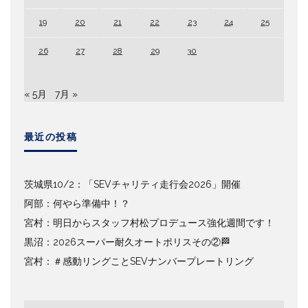
19
20
21
22
23
24
25
26
27
28
29
30
« 5月
7月 »
最近の投稿
茨城県10/2：「SEVチャリティ走行会2026」開催
阿部：何やら準備中！？
宮村：明日からスタッフ村松プロデュース強化週間です！
黒沼：2026スーパー耐久オートポリスその②🏁
宮村：＃感動リングことSEVナンバープレートリング