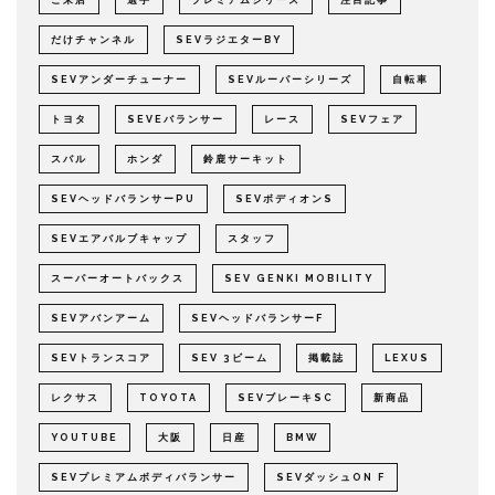
ご来店
選手
プレミアムシリーズ
注目記事
だけチャンネル
SEVラジエターBY
SEVアンダーチューナー
SEVルーパーシリーズ
自転車
トヨタ
SEVEバランサー
レース
SEVフェア
スバル
ホンダ
鈴鹿サーキット
SEVヘッドバランサーPU
SEVボディオンS
SEVエアバルブキャップ
スタッフ
スーパーオートバックス
SEV GENKI MOBILITY
SEVアバンアーム
SEVヘッドバランサーF
SEVトランスコア
SEV 3ビーム
掲載誌
LEXUS
レクサス
TOYOTA
SEVブレーキSC
新商品
YOUTUBE
大阪
日産
BMW
SEVプレミアムボディバランサー
SEVダッシュON F