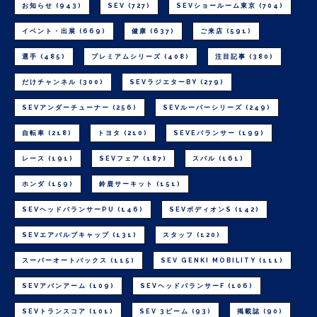
お知らせ
(943)
SEV
(727)
SEVショールーム東京
(704)
イベント・出展
(669)
健康
(637)
ご来店
(591)
選手
(485)
プレミアムシリーズ
(408)
注目記事
(380)
だけチャンネル
(300)
SEVラジエターBY
(279)
SEVアンダーチューナー
(256)
SEVルーパーシリーズ
(249)
自転車
(218)
トヨタ
(210)
SEVEバランサー
(199)
レース
(191)
SEVフェア
(187)
スバル
(161)
ホンダ
(159)
鈴鹿サーキット
(151)
SEVヘッドバランサーPU
(146)
SEVボディオンS
(142)
SEVエアバルブキャップ
(131)
スタッフ
(120)
スーパーオートバックス
(115)
SEV GENKI MOBILITY
(111)
SEVアバンアーム
(109)
SEVヘッドバランサーF
(106)
SEVトランスコア
(101)
SEV 3ビーム
(93)
掲載誌
(90)