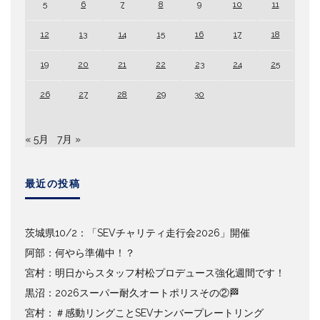
5
6
7
8
9
10
11
12
13
14
15
16
17
18
19
20
21
22
23
24
25
26
27
28
29
30
« 5月
7月 »
最近の投稿
茨城県10/2：「SEVチャリティ走行会2026」開催
阿部：何やら準備中！？
宮村：明日からスタッフ村松プロデュース強化週間です！
黒沼：2026スーパー耐久オートポリスその②🏁
宮村：＃感動リングことSEVナンバープレートリング