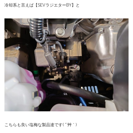
冷却系と言えば【SEVラジエターBY】と
こちらも良い塩梅な製品達です( *´艸｀)