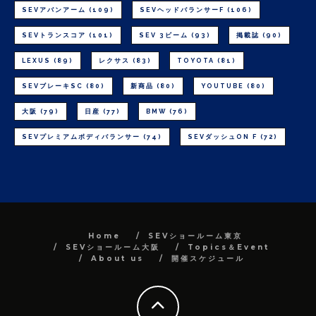
SEVアバンアーム
(109)
SEVヘッドバランサーF
(106)
SEVトランスコア
(101)
SEV 3ビーム
(93)
掲載誌
(90)
LEXUS
(89)
レクサス
(83)
TOYOTA
(81)
SEVブレーキSC
(80)
新商品
(80)
YOUTUBE
(80)
大阪
(79)
日産
(77)
BMW
(76)
SEVプレミアムボディバランサー
(74)
SEVダッシュON F
(72)
Home
SEVショールーム東京
SEVショールーム大阪
Topics＆Event
About us
開催スケジュール