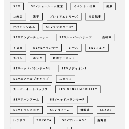
SEV
SEVショールーム東京
イベント・出展
健康
ご来店
選手
プレミアムシリーズ
注目記事
だけチャンネル
SEVラジエターBY
SEVアンダーチューナー
SEVルーパーシリーズ
自転車
トヨタ
SEVEバランサー
レース
SEVフェア
スバル
ホンダ
鈴鹿サーキット
SEVヘッドバランサーPU
SEVボディオンS
SEVエアバルブキャップ
スタッフ
スーパーオートバックス
SEV GENKI MOBILITY
SEVアバンアーム
SEVヘッドバランサーF
SEVトランスコア
SEV 3ビーム
掲載誌
LEXUS
レクサス
TOYOTA
SEVブレーキSC
新商品