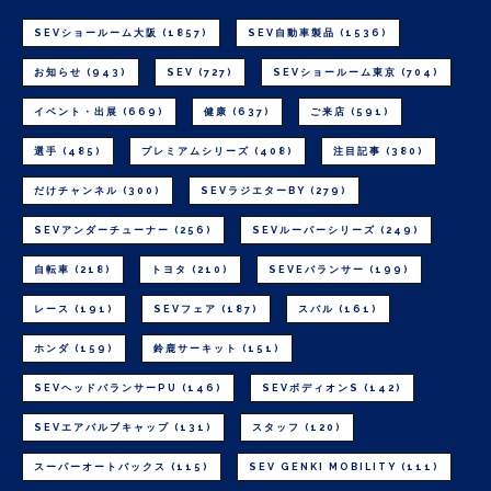
SEVショールーム大阪
(1857)
SEV自動車製品
(1536)
お知らせ
(943)
SEV
(727)
SEVショールーム東京
(704)
イベント・出展
(669)
健康
(637)
ご来店
(591)
選手
(485)
プレミアムシリーズ
(408)
注目記事
(380)
だけチャンネル
(300)
SEVラジエターBY
(279)
SEVアンダーチューナー
(256)
SEVルーパーシリーズ
(249)
自転車
(218)
トヨタ
(210)
SEVEバランサー
(199)
レース
(191)
SEVフェア
(187)
スバル
(161)
ホンダ
(159)
鈴鹿サーキット
(151)
SEVヘッドバランサーPU
(146)
SEVボディオンS
(142)
SEVエアバルブキャップ
(131)
スタッフ
(120)
スーパーオートバックス
(115)
SEV GENKI MOBILITY
(111)