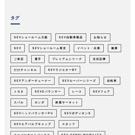
タグ
SEVショールーム大阪
SEV自動車製品
お知らせ
SEV
SEVショールーム東京
イベント・出展
健康
ご来店
選手
プレミアムシリーズ
注目記事
だけチャンネル
SEVラジエターBY
SEVアンダーチューナー
SEVルーパーシリーズ
自転車
トヨタ
SEVEバランサー
レース
SEVフェア
スバル
ホンダ
鈴鹿サーキット
SEVヘッドバランサーPU
SEVボディオンS
SEVエアバルブキャップ
スタッフ