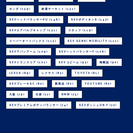
ホンダ
(159)
鈴鹿サーキット
(151)
SEVヘッドバランサーPU
(146)
SEVボディオンS
(142)
SEVエアバルブキャップ
(131)
スタッフ
(119)
スーパーオートバックス
(115)
SEV GENKI MOBILITY
(111)
SEVアバンアーム
(109)
SEVヘッドバランサーF
(106)
SEVトランスコア
(101)
SEV 3ビーム
(93)
掲載誌
(90)
LEXUS
(89)
レクサス
(83)
TOYOTA
(81)
SEVブレーキSC
(80)
新商品
(80)
YOUTUBE
(80)
大阪
(79)
日産
(77)
BMW
(75)
SEVプレミアムボディバランサー
(74)
SEVダッシュON F
(72)