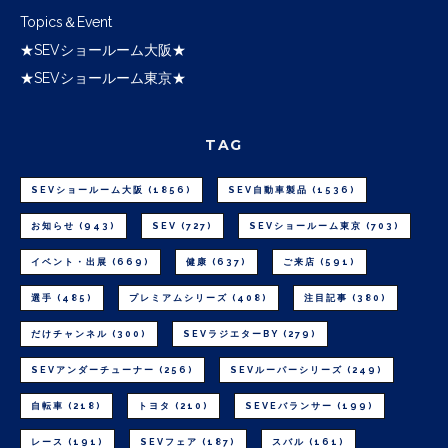
Topics＆Event
★SEVショールーム大阪★
★SEVショールーム東京★
TAG
SEVショールーム大阪
(1856)
SEV自動車製品
(1536)
お知らせ
(943)
SEV
(727)
SEVショールーム東京
(703)
イベント・出展
(669)
健康
(637)
ご来店
(591)
選手
(485)
プレミアムシリーズ
(408)
注目記事
(380)
だけチャンネル
(300)
SEVラジエターBY
(279)
SEVアンダーチューナー
(256)
SEVルーパーシリーズ
(249)
自転車
(218)
トヨタ
(210)
SEVEバランサー
(199)
レース
(191)
SEVフェア
(187)
スバル
(161)