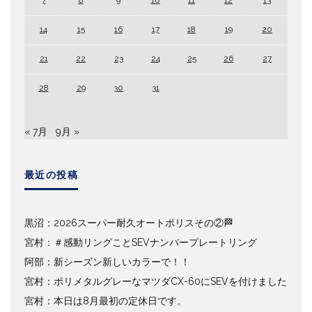
7
8
9
10
11
12
13
14
15
16
17
18
19
20
21
22
23
24
25
26
27
28
29
30
31
« 7月
9月 »
最近の投稿
黒沼：2026スーパー耐久オートポリスその②🏁
宮村：＃感動リングことSEVナンバープレートリング
阿部：新シーズン新しいカラーで！！
宮村：ポリメタルグレーなマツダCX-60にSEVを付けました
宮村：本日は8月最初の定休日です。