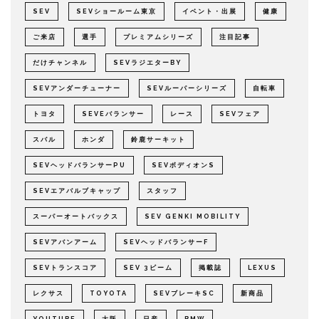
SEV
SEVショールーム東京
イベント・出展
健康
ご来店
選手
プレミアムシリーズ
注目記事
だけチャンネル
SEVラジエターBY
SEVアンダーチューナー
SEVルーパーシリーズ
自転車
トヨタ
SEVEバランサー
レース
SEVフェア
スバル
ホンダ
鈴鹿サーキット
SEVヘッドバランサーPU
SEVボディオンS
SEVエアバルブキャップ
スタッフ
スーパーオートバックス
SEV GENKI MOBILITY
SEVアバンアーム
SEVヘッドバランサーF
SEVトランスコア
SEV 3ビーム
掲載誌
LEXUS
レクサス
TOYOTA
SEVブレーキSC
新商品