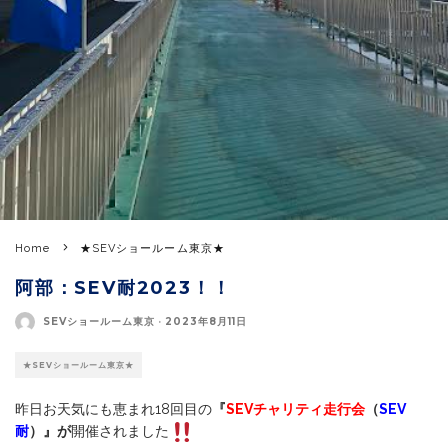
Home
★SEVショールーム東京★
阿部：SEV耐2023！！
SEVショールーム東京
·
2023年8月11日
★SEVショールーム東京★
昨日お天気にも恵まれ18回目の
『
SEVチャリティ走行会
（
SEV
耐
）』が
開催されました