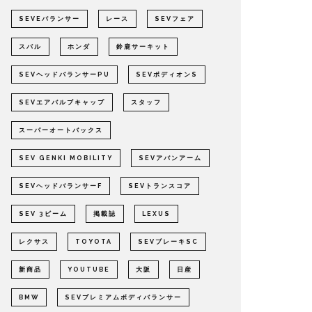
SEVEバランサー
レース
SEVフェア
スバル
ホンダ
鈴鹿サーキット
SEVヘッドバランサーPU
SEVボディオンS
SEVエアバルブキャップ
スタッフ
スーパーオートバックス
SEV GENKI MOBILITY
SEVアバンアーム
SEVヘッドバランサーF
SEVトランスコア
SEV 3ビーム
掲載誌
LEXUS
レクサス
TOYOTA
SEVブレーキSC
新商品
YOUTUBE
大阪
日産
BMW
SEVプレミアムボディバランサー