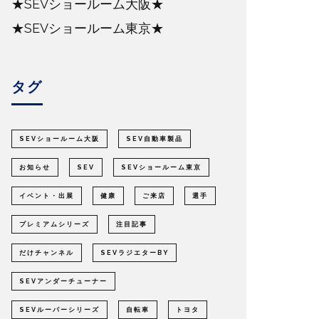
★SEVショールーム大阪★
★SEVショールーム東京★
タグ
SEVショールーム大阪
SEV自動車製品
お知らせ
SEV
SEVショールーム東京
イベント・出展
健康
ご来店
選手
プレミアムシリーズ
注目記事
だけチャンネル
SEVラジエターBY
SEVアンダーチューナー
SEVルーパーシリーズ
自転車
トヨタ