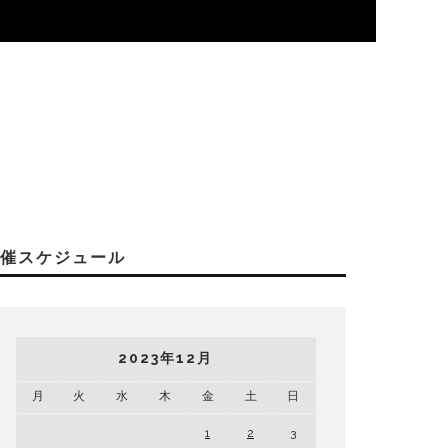
開催スケジュール
2023年12月
月
火
水
木
金
土
日
1
2
3