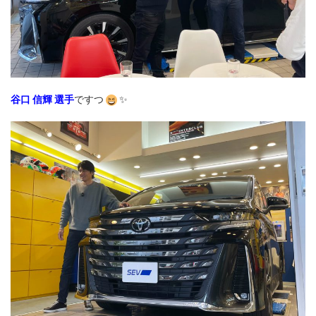
谷口 信輝 選手
ですつ
✨