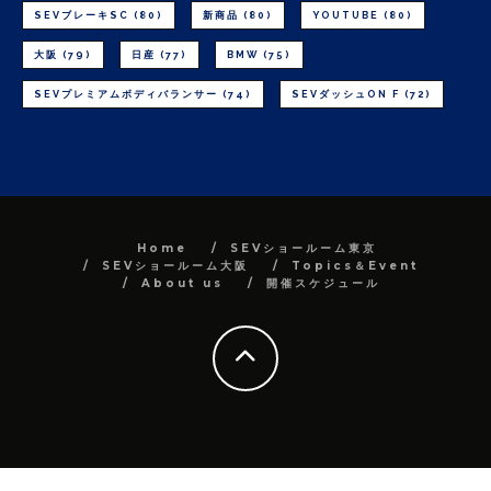
SEVブレーキSC
(80)
新商品
(80)
YOUTUBE
(80)
大阪
(79)
日産
(77)
BMW
(75)
SEVプレミアムボディバランサー
(74)
SEVダッシュON F
(72)
Home
SEVショールーム東京
SEVショールーム大阪
Topics＆Event
About us
開催スケジュール