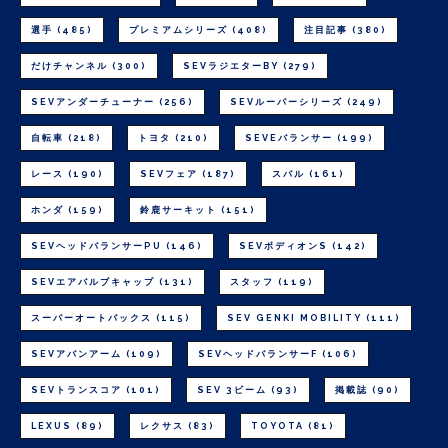
選手
(485)
プレミアムシリーズ
(408)
注目記事
(380)
だけチャンネル
(300)
SEVラジエターBY
(279)
SEVアンダーチューナー
(256)
SEVルーパーシリーズ
(249)
自転車
(218)
トヨタ
(210)
SEVEバランサー
(199)
レース
(190)
SEVフェア
(187)
スバル
(161)
ホンダ
(159)
鈴鹿サーキット
(151)
SEVヘッドバランサーPU
(146)
SEVボディオンS
(142)
SEVエアバルブキャップ
(131)
スタッフ
(119)
スーパーオートバックス
(115)
SEV GENKI MOBILITY
(111)
SEVアバンアーム
(109)
SEVヘッドバランサーF
(106)
SEVトランスコア
(101)
SEV 3ビーム
(93)
掲載誌
(90)
LEXUS
(89)
レクサス
(83)
TOYOTA
(81)