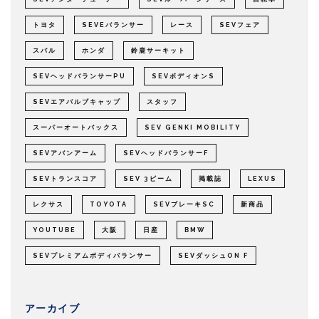
トヨタ
SEVEバランサー
レース
SEVフェア
スバル
ホンダ
鈴鹿サーキット
SEVヘッドバランサーPU
SEVボディオンS
SEVエアバルブキャップ
スタッフ
スーパーオートバックス
SEV GENKI MOBILITY
SEVアバンアーム
SEVヘッドバランサーF
SEVトランスコア
SEV 3ビーム
掲載誌
LEXUS
レクサス
TOYOTA
SEVブレーキSC
新商品
YOUTUBE
大阪
日産
BMW
SEVプレミアムボディバランサー
SEVダッシュON F
アーカイブ