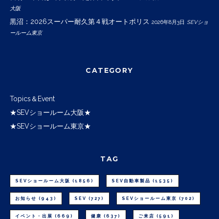
大阪
黒沼：2026スーパー耐久第４戦オートポリス
2026年8月3日
SEVショ
ールーム東京
CATEGORY
Topics＆Event
★SEVショールーム大阪★
★SEVショールーム東京★
TAG
SEVショールーム大阪
(1856)
SEV自動車製品
(1535)
お知らせ
(943)
SEV
(727)
SEVショールーム東京
(702)
イベント・出展
(669)
健康
(637)
ご来店
(591)