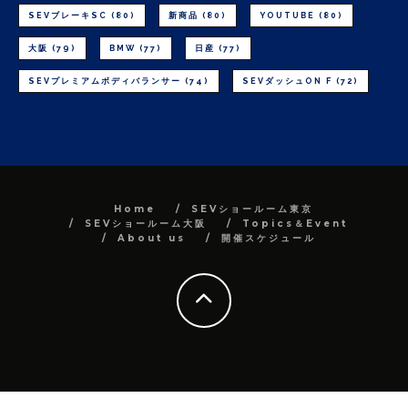
SEVブレーキSC
(80)
新商品
(80)
YOUTUBE
(80)
大阪
(79)
BMW
(77)
日産
(77)
SEVプレミアムボディバランサー
(74)
SEVダッシュON F
(72)
Home
SEVショールーム東京
SEVショールーム大阪
Topics＆Event
About us
開催スケジュール