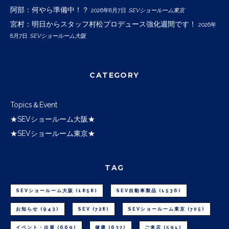
阿部：何やら準備中！？
2026年8月7日
SEVショールーム東京
宮村：明日からスタッフ村松プロデュース強化週間です！
2026年
8月7日
SEVショールーム大阪
CATEGORY
Topics＆Event
★SEVショールーム大阪★
★SEVショールーム東京★
TAG
SEVショールーム大阪
(1858)
SEV自動車製品
(1536)
お知らせ
(943)
SEV
(728)
SEVショールーム東京
(705)
イベント・出展
(669)
健康
(637)
ご来店
(591)