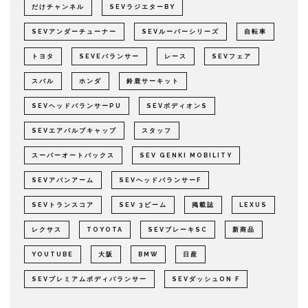
だけチャンネル
SEVラジエターBY
SEVアンダーチューナー
SEVルーパーシリーズ
自転車
トヨタ
SEVEバランサー
レース
SEVフェア
スバル
ホンダ
鈴鹿サーキット
SEVヘッドバランサーPU
SEVボディオンS
SEVエアバルブキャップ
スタッフ
スーパーオートバックス
SEV GENKI MOBILITY
SEVアバンアーム
SEVヘッドバランサーF
SEVトランスコア
SEV 3ビーム
掲載誌
LEXUS
レクサス
TOYOTA
SEVブレーキSC
新商品
YOUTUBE
大阪
BMW
日産
SEVプレミアムボディバランサー
SEVダッシュON F