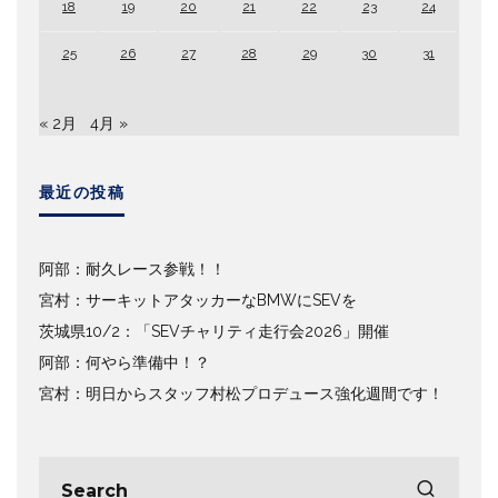
18
19
20
21
22
23
24
25
26
27
28
29
30
31
« 2月
4月 »
最近の投稿
阿部：耐久レース参戦！！
宮村：サーキットアタッカーなBMWにSEVを
茨城県10/2：「SEVチャリティ走行会2026」開催
阿部：何やら準備中！？
宮村：明日からスタッフ村松プロデュース強化週間です！