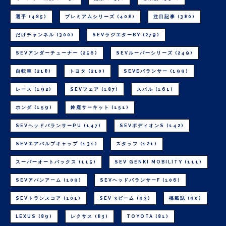
選手
(485)
プレミアムシリーズ
(408)
注目記事
(380)
だけチャンネル
(300)
SEVラジエターBY
(279)
SEVアンダーチューナー
(256)
SEVルーパーシリーズ
(249)
自転車
(218)
トヨタ
(210)
SEVEバランサー
(199)
レース
(192)
SEVフェア
(187)
スバル
(161)
ホンダ
(159)
鈴鹿サーキット
(151)
SEVヘッドバランサーPU
(147)
SEVボディオンS
(142)
SEVエアバルブキャップ
(131)
スタッフ
(121)
スーパーオートバックス
(115)
SEV GENKI MOBILITY
(111)
SEVアバンアーム
(109)
SEVヘッドバランサーF
(106)
SEVトランスコア
(101)
SEV 3ビーム
(93)
掲載誌
(90)
LEXUS
(89)
レクサス
(83)
TOYOTA
(81)