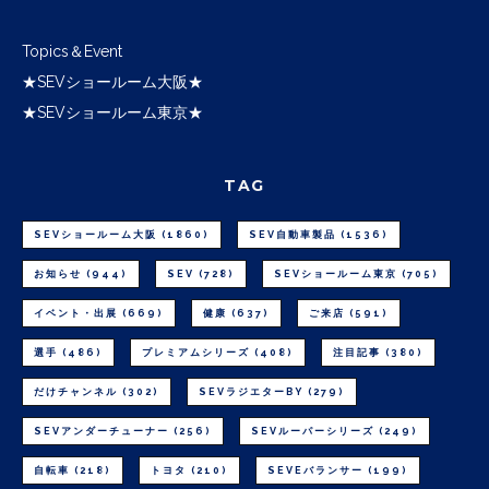
Topics＆Event
★SEVショールーム大阪★
★SEVショールーム東京★
TAG
SEVショールーム大阪
(1860)
SEV自動車製品
(1536)
お知らせ
(944)
SEV
(728)
SEVショールーム東京
(705)
イベント・出展
(669)
健康
(637)
ご来店
(591)
選手
(486)
プレミアムシリーズ
(408)
注目記事
(380)
だけチャンネル
(302)
SEVラジエターBY
(279)
SEVアンダーチューナー
(256)
SEVルーパーシリーズ
(249)
自転車
(218)
トヨタ
(210)
SEVEバランサー
(199)