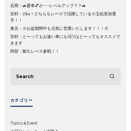
石岡：🚙愛車💕が･･･レベルアップ？？🚙
宮村：2&4！どちらもレースで活躍している小玉絵里加選
手！！
東京：🌞お盆期間中も元気に営業いたします！！！🌞
宮村：とーってもお速い車にもSEVはとーってもオススメで
きます
阿部：耐久レース参戦！！
カテゴリー
Topics＆Event