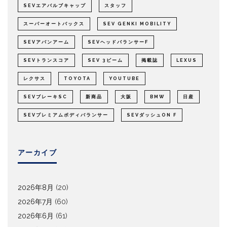
SEVエアバルブキャップ
スタッフ
スーパーオートバックス
SEV GENKI MOBILITY
SEVアバンアーム
SEVヘッドバランサーF
SEVトランスコア
SEV 3ビーム
掲載誌
LEXUS
レクサス
TOYOTA
YOUTUBE
SEVブレーキSC
新商品
大阪
BMW
日産
SEVプレミアムボディバランサー
SEVダッシュON F
アーカイブ
2026年8月
(20)
2026年7月
(60)
2026年6月
(61)