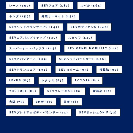
レース
(192)
SEVフェア
(187)
スバル
(161)
ホンダ
(159)
鈴鹿サーキット
(151)
SEVヘッドバランサーPU
(147)
SEVボディオンS
(142)
SEVエアバルブキャップ
(131)
スタッフ
(121)
スーパーオートバックス
(115)
SEV GENKI MOBILITY
(111)
SEVアバンアーム
(109)
SEVヘッドバランサーF
(106)
SEVトランスコア
(101)
SEV 3ビーム
(93)
掲載誌
(90)
LEXUS
(89)
レクサス
(83)
TOYOTA
(81)
YOUTUBE
(81)
SEVブレーキSC
(80)
新商品
(80)
大阪
(79)
BMW
(77)
日産
(77)
SEVプレミアムボディバランサー
(74)
SEVダッシュON F
(72)