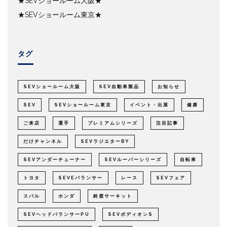
★SEVショールーム大阪★
★SEVショールーム東京★
タグ
SEVショールーム大阪
SEV自動車製品
お知らせ
SEV
SEVショールーム東京
イベント・出展
健康
ご来店
選手
プレミアムシリーズ
注目記事
だけチャンネル
SEVラジエターBY
SEVアンダーチューナー
SEVルーパーシリーズ
自転車
トヨタ
SEVEバランサー
レース
SEVフェア
スバル
ホンダ
鈴鹿サーキット
SEVヘッドバランサーPU
SEVボディオンS