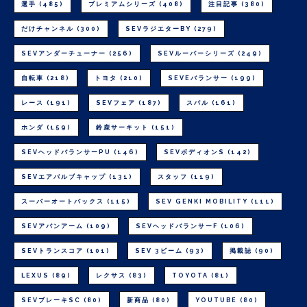
選手
(485)
プレミアムシリーズ
(408)
注目記事
(380)
だけチャンネル
(300)
SEVラジエターBY
(279)
SEVアンダーチューナー
(256)
SEVルーパーシリーズ
(249)
自転車
(218)
トヨタ
(210)
SEVEバランサー
(199)
レース
(191)
SEVフェア
(187)
スバル
(161)
ホンダ
(159)
鈴鹿サーキット
(151)
SEVヘッドバランサーPU
(146)
SEVボディオンS
(142)
SEVエアバルブキャップ
(131)
スタッフ
(119)
スーパーオートバックス
(115)
SEV GENKI MOBILITY
(111)
SEVアバンアーム
(109)
SEVヘッドバランサーF
(106)
SEVトランスコア
(101)
SEV 3ビーム
(93)
掲載誌
(90)
LEXUS
(89)
レクサス
(83)
TOYOTA
(81)
SEVブレーキSC
(80)
新商品
(80)
YOUTUBE
(80)