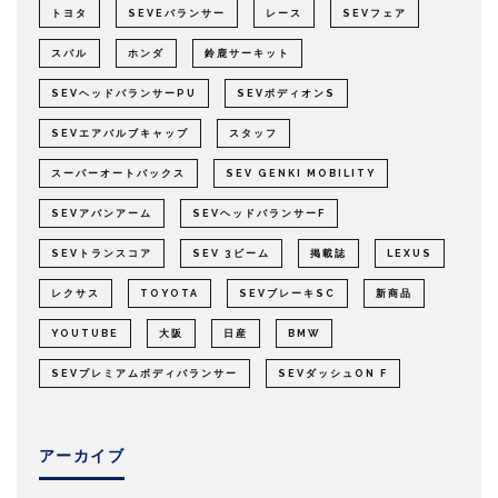
トヨタ
SEVEバランサー
レース
SEVフェア
スバル
ホンダ
鈴鹿サーキット
SEVヘッドバランサーPU
SEVボディオンS
SEVエアバルブキャップ
スタッフ
スーパーオートバックス
SEV GENKI MOBILITY
SEVアバンアーム
SEVヘッドバランサーF
SEVトランスコア
SEV 3ビーム
掲載誌
LEXUS
レクサス
TOYOTA
SEVブレーキSC
新商品
YOUTUBE
大阪
日産
BMW
SEVプレミアムボディバランサー
SEVダッシュON F
アーカイブ