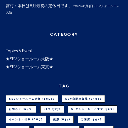
宮村：本日は8月最初の定休日です。
2026年8月4日
SEVショールーム
大阪
CATEGORY
Topics＆Event
★SEVショールーム大阪★
★SEVショールーム東京★
TAG
SEVショールーム大阪
(1856)
SEV自動車製品
(1536)
お知らせ
(943)
SEV
(727)
SEVショールーム東京
(703)
イベント・出展
(669)
健康
(637)
ご来店
(591)