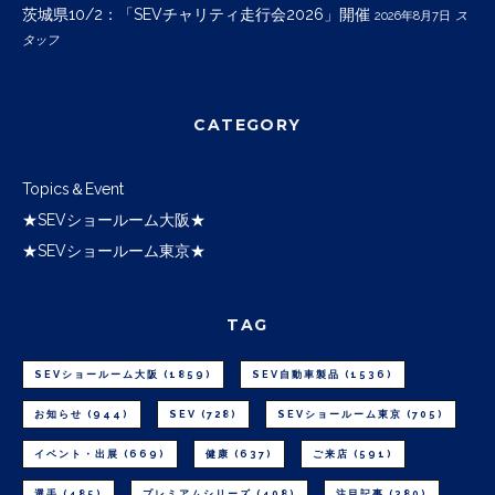
茨城県10/2：「SEVチャリティ走行会2026」開催
2026年8月7日
ス
タッフ
CATEGORY
Topics＆Event
★SEVショールーム大阪★
★SEVショールーム東京★
TAG
SEVショールーム大阪
(1859)
SEV自動車製品
(1536)
お知らせ
(944)
SEV
(728)
SEVショールーム東京
(705)
イベント・出展
(669)
健康
(637)
ご来店
(591)
選手
(485)
プレミアムシリーズ
(408)
注目記事
(380)