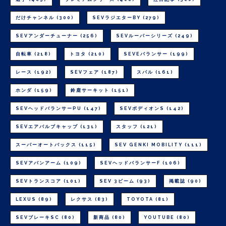
だけチャンネル
(300)
SEVラジエターBY
(279)
SEVアンダーチューナー
(256)
SEVルーパーシリーズ
(249)
自転車
(218)
トヨタ
(210)
SEVEバランサー
(199)
レース
(192)
SEVフェア
(187)
スバル
(161)
ホンダ
(159)
鈴鹿サーキット
(151)
SEVヘッドバランサーPU
(147)
SEVボディオンS
(142)
SEVエアバルブキャップ
(131)
スタッフ
(121)
スーパーオートバックス
(115)
SEV GENKI MOBILITY
(111)
SEVアバンアーム
(109)
SEVヘッドバランサーF
(106)
SEVトランスコア
(101)
SEV 3ビーム
(93)
掲載誌
(90)
LEXUS
(89)
レクサス
(83)
TOYOTA
(81)
SEVブレーキSC
(80)
新商品
(80)
YOUTUBE
(80)