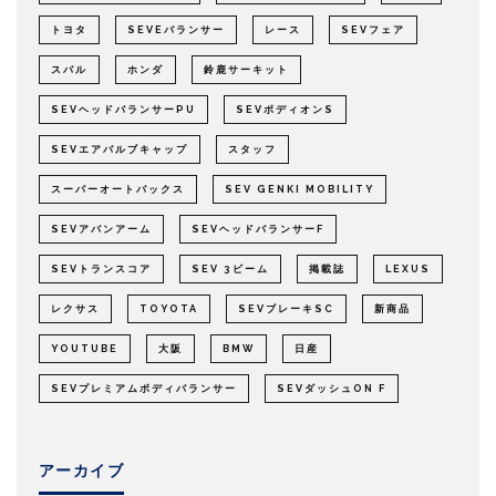
トヨタ
SEVEバランサー
レース
SEVフェア
スバル
ホンダ
鈴鹿サーキット
SEVヘッドバランサーPU
SEVボディオンS
SEVエアバルブキャップ
スタッフ
スーパーオートバックス
SEV GENKI MOBILITY
SEVアバンアーム
SEVヘッドバランサーF
SEVトランスコア
SEV 3ビーム
掲載誌
LEXUS
レクサス
TOYOTA
SEVブレーキSC
新商品
YOUTUBE
大阪
BMW
日産
SEVプレミアムボディバランサー
SEVダッシュON F
アーカイブ