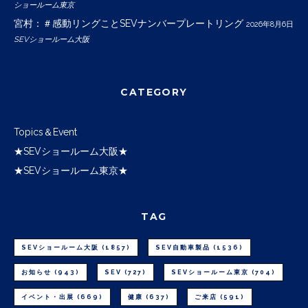
ショールーム東京
宮村：＃感動リングことSEVナンバープレートリング
2026年8月6日
SEVショールーム大阪
CATEGORY
Topics＆Event
★SEVショールーム大阪★
★SEVショールーム東京★
TAG
SEVショールーム大阪
(1857)
SEV自動車製品
(1536)
お知らせ
(943)
SEV
(727)
SEVショールーム東京
(704)
イベント・出展
(669)
健康
(637)
ご来店
(591)