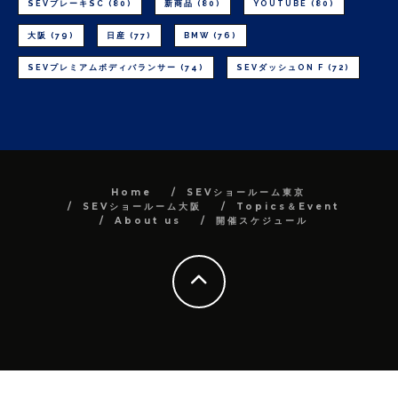
SEVブレーキSC
(80)
新商品
(80)
YOUTUBE
(80)
大阪
(79)
日産
(77)
BMW
(76)
SEVプレミアムボディバランサー
(74)
SEVダッシュON F
(72)
Home
SEVショールーム東京
SEVショールーム大阪
Topics＆Event
About us
開催スケジュール