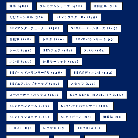
選手
(485)
プレミアムシリーズ
(408)
注目記事
(380)
だけチャンネル
(300)
SEVラジエターBY
(279)
SEVアンダーチューナー
(256)
SEVルーパーシリーズ
(249)
自転車
(218)
トヨタ
(210)
SEVEバランサー
(199)
レース
(191)
SEVフェア
(187)
スバル
(161)
ホンダ
(159)
鈴鹿サーキット
(151)
SEVヘッドバランサーPU
(146)
SEVボディオンS
(142)
SEVエアバルブキャップ
(131)
スタッフ
(120)
スーパーオートバックス
(115)
SEV GENKI MOBILITY
(111)
SEVアバンアーム
(109)
SEVヘッドバランサーF
(106)
SEVトランスコア
(101)
SEV 3ビーム
(93)
掲載誌
(90)
LEXUS
(89)
レクサス
(83)
TOYOTA
(81)