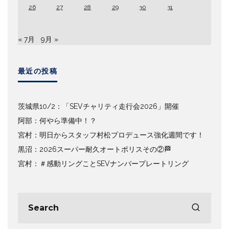
26
27
28
29
30
31
« 7月
9月 »
最近の投稿
茨城県10/2：「SEVチャリティ走行会2026」開催
阿部：何やら準備中！？
宮村：明日からスタッフ村松プロデュース強化週間です！
黒沼：2026スーパー耐久オートポリスその②🏁
宮村：＃感動リングことSEVナンバープレートリング