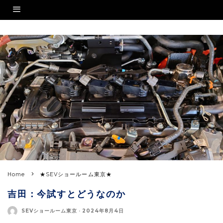
Home
★SEVショールーム東京★
吉田：今試すとどうなのか
SEVショールーム東京
·
2024年8月4日