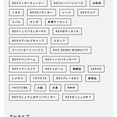
SEVアンダーチューナー
SEVルーパーシリーズ
自転車
トヨタ
SEVEバランサー
レース
SEVフェア
スバル
ホンダ
鈴鹿サーキット
SEVヘッドバランサーPU
SEVボディオンS
SEVエアバルブキャップ
スタッフ
スーパーオートバックス
SEV GENKI MOBILITY
SEVアバンアーム
SEVヘッドバランサーF
SEVトランスコア
SEV 3ビーム
掲載誌
LEXUS
レクサス
TOYOTA
SEVブレーキSC
新商品
YOUTUBE
大阪
日産
BMW
SEVプレミアムボディバランサー
SEVダッシュON F
アーカイブ