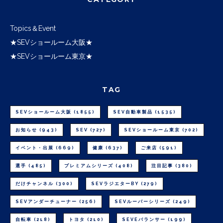
Topics＆Event
★SEVショールーム大阪★
★SEVショールーム東京★
TAG
SEVショールーム大阪
(1855)
SEV自動車製品
(1535)
お知らせ
(943)
SEV
(727)
SEVショールーム東京
(702)
イベント・出展
(669)
健康
(637)
ご来店
(591)
選手
(485)
プレミアムシリーズ
(408)
注目記事
(380)
だけチャンネル
(300)
SEVラジエターBY
(279)
SEVアンダーチューナー
(256)
SEVルーパーシリーズ
(249)
自転車
(218)
トヨタ
(210)
SEVEバランサー
(199)