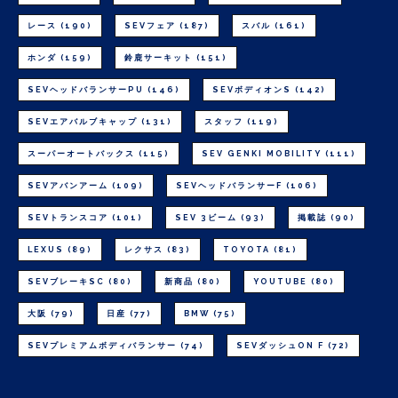
レース
(190)
SEVフェア
(187)
スバル
(161)
ホンダ
(159)
鈴鹿サーキット
(151)
SEVヘッドバランサーPU
(146)
SEVボディオンS
(142)
SEVエアバルブキャップ
(131)
スタッフ
(119)
スーパーオートバックス
(115)
SEV GENKI MOBILITY
(111)
SEVアバンアーム
(109)
SEVヘッドバランサーF
(106)
SEVトランスコア
(101)
SEV 3ビーム
(93)
掲載誌
(90)
LEXUS
(89)
レクサス
(83)
TOYOTA
(81)
SEVブレーキSC
(80)
新商品
(80)
YOUTUBE
(80)
大阪
(79)
日産
(77)
BMW
(75)
SEVプレミアムボディバランサー
(74)
SEVダッシュON F
(72)