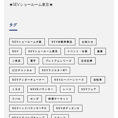
★SEVショールーム東京★
タグ
SEVショールーム大阪
SEV自動車製品
お知らせ
SEV
SEVショールーム東京
イベント・出展
健康
ご来店
選手
プレミアムシリーズ
注目記事
だけチャンネル
SEVラジエターBY
SEVアンダーチューナー
SEVルーパーシリーズ
自転車
トヨタ
SEVEバランサー
レース
SEVフェア
スバル
ホンダ
鈴鹿サーキット
SEVヘッドバランサーPU
SEVボディオンS
SEVエアバルブキャップ
スタッフ