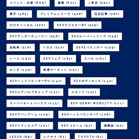
イベント・出展
(669)
健康
(637)
ご来店
(591)
選手
(485)
プレミアムシリーズ
(408)
注目記事
(380)
だけチャンネル
(300)
SEVラジエターBY
(279)
SEVアンダーチューナー
(256)
SEVルーパーシリーズ
(249)
自転車
(218)
トヨタ
(210)
SEVEバランサー
(199)
レース
(192)
SEVフェア
(187)
スバル
(161)
ホンダ
(159)
鈴鹿サーキット
(151)
SEVヘッドバランサーPU
(147)
SEVボディオンS
(142)
SEVエアバルブキャップ
(131)
スタッフ
(121)
スーパーオートバックス
(115)
SEV GENKI MOBILITY
(111)
SEVアバンアーム
(109)
SEVヘッドバランサーF
(106)
SEVトランスコア
(101)
SEV 3ビーム
(93)
掲載誌
(90)
LEXUS
(89)
レクサス
(83)
TOYOTA
(81)