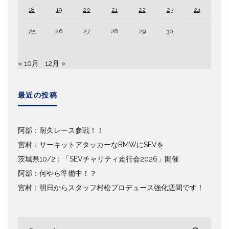
18
19
20
21
22
23
24
25
26
27
28
29
30
« 10月
12月 »
最近の投稿
阿部：耐久レース参戦！！
宮村：サーキットアタッカーなBMWにSEVを
茨城県10/2：「SEVチャリティ走行会2026」開催
阿部：何やら準備中！？
宮村：明日からスタッフ村松プロデュース強化週間です！