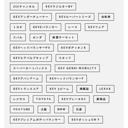
だけチャンネル
SEVラジエターBY
SEVアンダーチューナー
SEVルーパーシリーズ
自転車
トヨタ
SEVEバランサー
レース
SEVフェア
スバル
ホンダ
鈴鹿サーキット
SEVヘッドバランサーPU
SEVボディオンS
SEVエアバルブキャップ
スタッフ
スーパーオートバックス
SEV GENKI MOBILITY
SEVアバンアーム
SEVヘッドバランサーF
SEVトランスコア
SEV 3ビーム
掲載誌
LEXUS
レクサス
TOYOTA
SEVブレーキSC
新商品
YOUTUBE
大阪
BMW
日産
SEVプレミアムボディバランサー
SEVダッシュON F