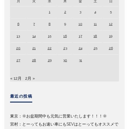
月
火
水
木
金
土
日
1
2
3
4
5
6
7
8
9
10
11
12
13
14
15
16
17
18
19
20
21
22
23
24
25
26
27
28
29
30
31
« 12月
2月 »
最近の投稿
東京：🌞お盆期間中も元気に営業いたします！！！🌞
宮村：とーってもお速い車にもSEVはとーってもオススメで