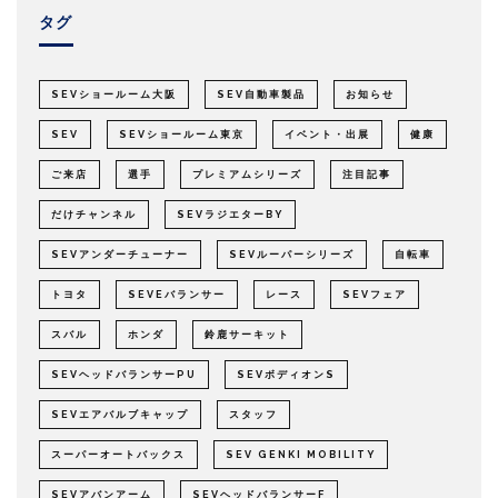
タグ
SEVショールーム大阪
SEV自動車製品
お知らせ
SEV
SEVショールーム東京
イベント・出展
健康
ご来店
選手
プレミアムシリーズ
注目記事
だけチャンネル
SEVラジエターBY
SEVアンダーチューナー
SEVルーパーシリーズ
自転車
トヨタ
SEVEバランサー
レース
SEVフェア
スバル
ホンダ
鈴鹿サーキット
SEVヘッドバランサーPU
SEVボディオンS
SEVエアバルブキャップ
スタッフ
スーパーオートバックス
SEV GENKI MOBILITY
SEVアバンアーム
SEVヘッドバランサーF