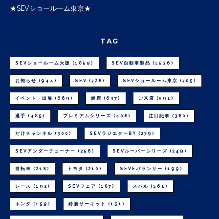
★SEVショールーム東京★
TAG
SEVショールーム大阪
(1859)
SEV自動車製品
(1536)
お知らせ
(944)
SEV
(728)
SEVショールーム東京
(705)
イベント・出展
(669)
健康
(637)
ご来店
(591)
選手
(485)
プレミアムシリーズ
(408)
注目記事
(380)
だけチャンネル
(300)
SEVラジエターBY
(279)
SEVアンダーチューナー
(256)
SEVルーパーシリーズ
(249)
自転車
(218)
トヨタ
(210)
SEVEバランサー
(199)
レース
(192)
SEVフェア
(187)
スバル
(161)
ホンダ
(159)
鈴鹿サーキット
(151)