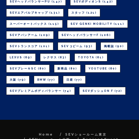
SEVヘッドバランサーPU
(147)
SEVボディオンS
(142)
SEVエアバルブキャップ
(131)
スタッフ
(121)
スーパーオートバックス
(115)
SEV GENKI MOBILITY
(111)
SEVアバンアーム
(109)
SEVヘッドバランサーF
(106)
SEVトランスコア
(101)
SEV 3ビーム
(93)
掲載誌
(90)
LEXUS
(89)
レクサス
(83)
TOYOTA
(81)
SEVブレーキSC
(80)
新商品
(80)
YOUTUBE
(80)
大阪
(79)
BMW
(77)
日産
(77)
SEVプレミアムボディバランサー
(74)
SEVダッシュON F
(72)
Home
SEVショールーム東京