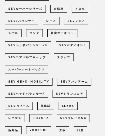
SEVルーパーシリーズ
自転車
トヨタ
SEVEバランサー
レース
SEVフェア
スバル
ホンダ
鈴鹿サーキット
SEVヘッドバランサーPU
SEVボディオンS
SEVエアバルブキャップ
スタッフ
スーパーオートバックス
SEV GENKI MOBILITY
SEVアバンアーム
SEVヘッドバランサーF
SEVトランスコア
SEV 3ビーム
掲載誌
LEXUS
レクサス
TOYOTA
SEVブレーキSC
新商品
YOUTUBE
大阪
日産