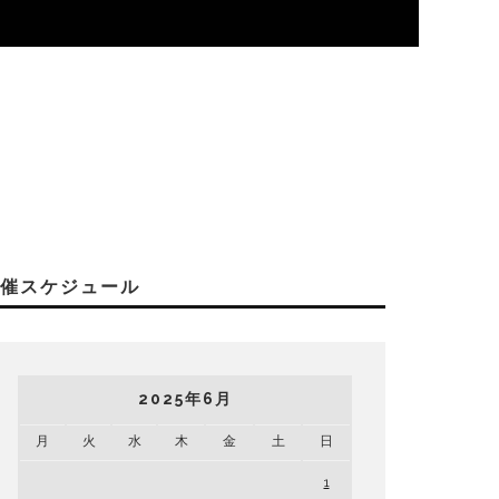
開催スケジュール
2025年6月
月
火
水
木
金
土
日
1