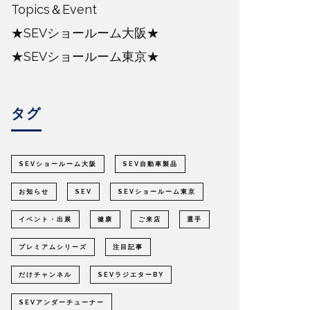
Topics＆Event
★SEVショールーム大阪★
★SEVショールーム東京★
タグ
SEVショールーム大阪
SEV自動車製品
お知らせ
SEV
SEVショールーム東京
イベント・出展
健康
ご来店
選手
プレミアムシリーズ
注目記事
だけチャンネル
SEVラジエターBY
SEVアンダーチューナー