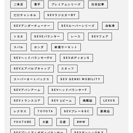
ご来店
選手
プレミアムシリーズ
注目記事
だけチャンネル
SEVラジエターBY
SEVアンダーチューナー
SEVルーパーシリーズ
自転車
トヨタ
SEVEバランサー
レース
SEVフェア
スバル
ホンダ
鈴鹿サーキット
SEVヘッドバランサーPU
SEVボディオンS
SEVエアバルブキャップ
スタッフ
スーパーオートバックス
SEV GENKI MOBILITY
SEVアバンアーム
SEVヘッドバランサーF
SEVトランスコア
SEV 3ビーム
掲載誌
LEXUS
レクサス
TOYOTA
SEVブレーキSC
新商品
YOUTUBE
大阪
日産
BMW
SEVプレミアムボディバランサー
SEVダッシュON F