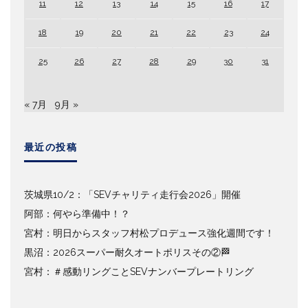
11
12
13
14
15
16
17
18
19
20
21
22
23
24
25
26
27
28
29
30
31
« 7月
9月 »
最近の投稿
茨城県10/2：「SEVチャリティ走行会2026」開催
阿部：何やら準備中！？
宮村：明日からスタッフ村松プロデュース強化週間です！
黒沼：2026スーパー耐久オートポリスその②🏁
宮村：＃感動リングことSEVナンバープレートリング