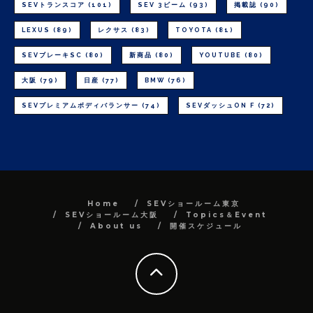
SEVトランスコア
(101)
SEV 3ビーム
(93)
掲載誌
(90)
LEXUS
(89)
レクサス
(83)
TOYOTA
(81)
SEVブレーキSC
(80)
新商品
(80)
YOUTUBE
(80)
大阪
(79)
日産
(77)
BMW
(76)
SEVプレミアムボディバランサー
(74)
SEVダッシュON F
(72)
Home
SEVショールーム東京
SEVショールーム大阪
Topics＆Event
About us
開催スケジュール