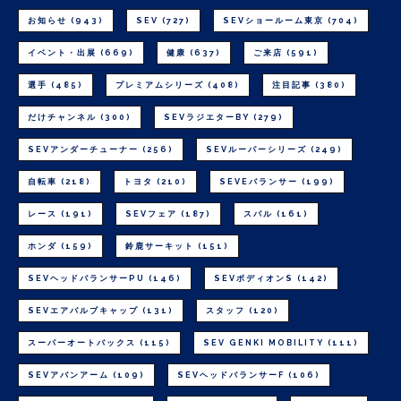
お知らせ
(943)
SEV
(727)
SEVショールーム東京
(704)
イベント・出展
(669)
健康
(637)
ご来店
(591)
選手
(485)
プレミアムシリーズ
(408)
注目記事
(380)
だけチャンネル
(300)
SEVラジエターBY
(279)
SEVアンダーチューナー
(256)
SEVルーパーシリーズ
(249)
自転車
(218)
トヨタ
(210)
SEVEバランサー
(199)
レース
(191)
SEVフェア
(187)
スバル
(161)
ホンダ
(159)
鈴鹿サーキット
(151)
SEVヘッドバランサーPU
(146)
SEVボディオンS
(142)
SEVエアバルブキャップ
(131)
スタッフ
(120)
スーパーオートバックス
(115)
SEV GENKI MOBILITY
(111)
SEVアバンアーム
(109)
SEVヘッドバランサーF
(106)