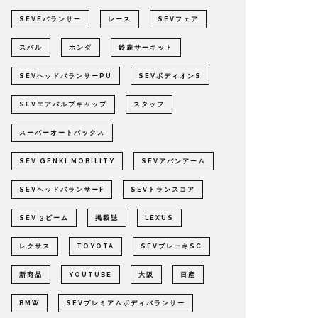
SEVEバランサー
レース
SEVフェア
スバル
ホンダ
鈴鹿サーキット
SEVヘッドバランサーPU
SEVボディオンS
SEVエアバルブキャップ
スタッフ
スーパーオートバックス
SEV GENKI MOBILITY
SEVアバンアーム
SEVヘッドバランサーF
SEVトランスコア
SEV 3ビーム
掲載誌
LEXUS
レクサス
TOYOTA
SEVブレーキSC
新商品
YOUTUBE
大阪
日産
BMW
SEVプレミアムボディバランサー