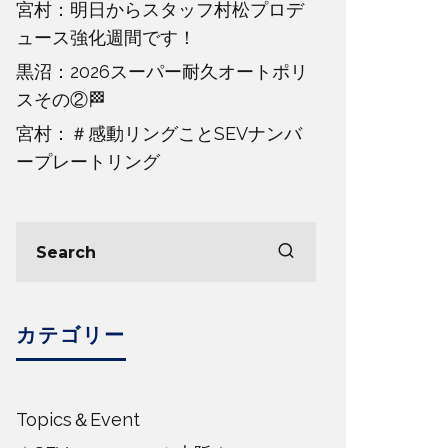
宮村：明日からスタッフ村松プロデ
ュース強化週間です！
黒沼：2026スーパー耐久オートポリ
スその②🏁
宮村：＃感動リングことSEVナンバ
ープレートリング
カテゴリー
Topics＆Event