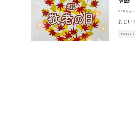
✨🎁
SEVショ
おじいち
★SEVシ