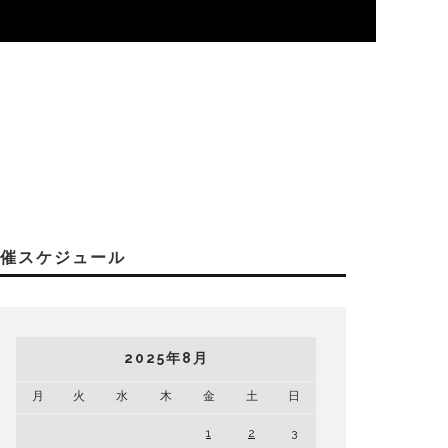
開催スケジュール
2025年8月
月
火
水
木
金
土
日
1
2
3