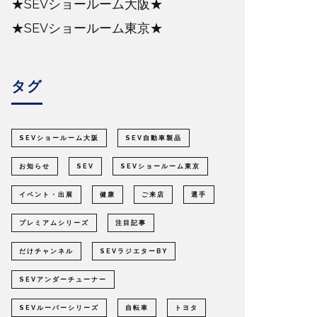
★SEVショールーム大阪★
★SEVショールーム東京★
タグ
SEVショールーム大阪
SEV自動車製品
お知らせ
SEV
SEVショールーム東京
イベント・出展
健康
ご来店
選手
プレミアムシリーズ
注目記事
だけチャンネル
SEVラジエターBY
SEVアンダーチューナー
SEVルーパーシリーズ
自転車
トヨタ