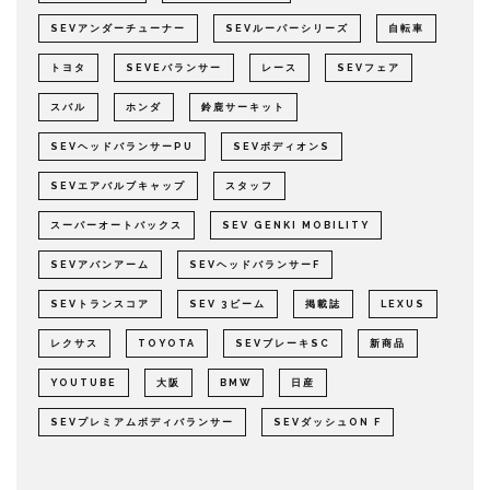
SEVアンダーチューナー
SEVルーパーシリーズ
自転車
トヨタ
SEVEバランサー
レース
SEVフェア
スバル
ホンダ
鈴鹿サーキット
SEVヘッドバランサーPU
SEVボディオンS
SEVエアバルブキャップ
スタッフ
スーパーオートバックス
SEV GENKI MOBILITY
SEVアバンアーム
SEVヘッドバランサーF
SEVトランスコア
SEV 3ビーム
掲載誌
LEXUS
レクサス
TOYOTA
SEVブレーキSC
新商品
YOUTUBE
大阪
BMW
日産
SEVプレミアムボディバランサー
SEVダッシュON F