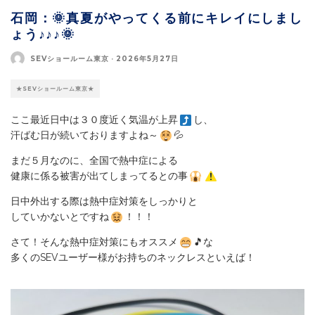
石岡：🌞真夏がやってくる前にキレイにしまし
ょう♪♪♪🌞
SEVショールーム東京
·
2026年5月27日
★SEVショールーム東京★
ここ最近日中は３０度近く気温が上昇
し、
汗ばむ日が続いておりますよね～
💦
まだ５月なのに、全国で熱中症による
健康に係る被害が出てしまってるとの事
日中外出する際は熱中症対策をしっかりと
していかないとですね
！！！
さて！そんな熱中症対策にもオススメ
🎵な
多くのSEVユーザー様がお持ちのネックレスといえば！