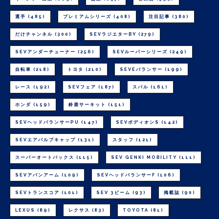
選手
(485)
プレミアムシリーズ
(408)
注目記事
(380)
だけチャンネル
(300)
SEVラジエターBY
(279)
SEVアンダーチューナー
(256)
SEVルーパーシリーズ
(249)
自転車
(218)
トヨタ
(210)
SEVEバランサー
(199)
レース
(192)
SEVフェア
(187)
スバル
(161)
ホンダ
(159)
鈴鹿サーキット
(151)
SEVヘッドバランサーPU
(147)
SEVボディオンS
(142)
SEVエアバルブキャップ
(131)
スタッフ
(121)
スーパーオートバックス
(115)
SEV GENKI MOBILITY
(111)
SEVアバンアーム
(109)
SEVヘッドバランサーF
(106)
SEVトランスコア
(101)
SEV 3ビーム
(93)
掲載誌
(90)
LEXUS
(89)
レクサス
(83)
TOYOTA
(81)