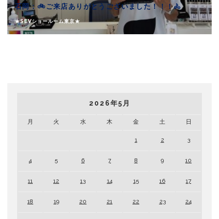
石岡：🚲ご来店ありがとうございました！！！🚴
★SEVショールーム東京★
2026年5月
月
火
水
木
金
土
日
1
2
3
4
5
6
7
8
9
10
11
12
13
14
15
16
17
18
19
20
21
22
23
24