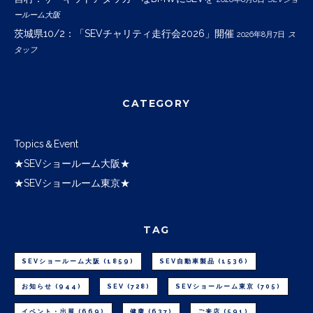
ールーム大阪
茨城県10/2：「SEVチャリティ走行会2026」開催
2026年8月7日
ス
タッフ
CATEGORY
Topics＆Event
★SEVショールーム大阪★
★SEVショールーム東京★
TAG
SEVショールーム大阪
(1859)
SEV自動車製品
(1536)
お知らせ
(944)
SEV
(728)
SEVショールーム東京
(705)
イベント・出展
(669)
健康
(637)
ご来店
(591)