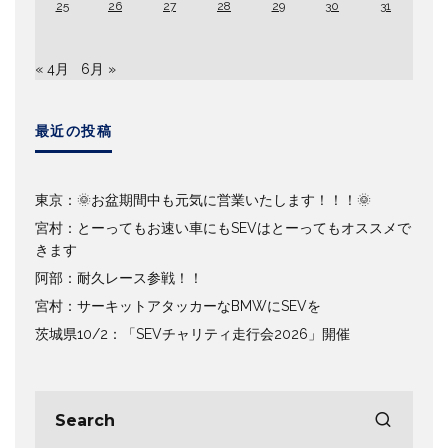
25
26
27
28
29
30
31
« 4月
6月 »
最近の投稿
東京：🌞お盆期間中も元気に営業いたします！！！🌞
宮村：とーってもお速い車にもSEVはとーってもオススメで
きます
阿部：耐久レース参戦！！
宮村：サーキットアタッカーなBMWにSEVを
茨城県10/2：「SEVチャリティ走行会2026」開催