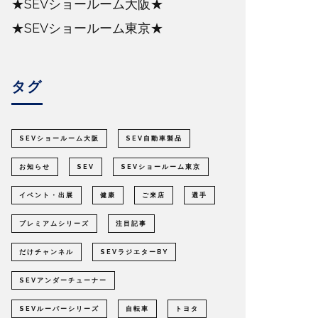
★SEVショールーム大阪★
★SEVショールーム東京★
タグ
SEVショールーム大阪
SEV自動車製品
お知らせ
SEV
SEVショールーム東京
イベント・出展
健康
ご来店
選手
プレミアムシリーズ
注目記事
だけチャンネル
SEVラジエターBY
SEVアンダーチューナー
SEVルーパーシリーズ
自転車
トヨタ