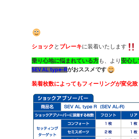
ショック
と
ブレーキ
に装着いたします
乗り心地に悩まれている方
も、より
安心し
がおススメです
SEV AL type-R
装着枚数によってもフィーリングが変化致