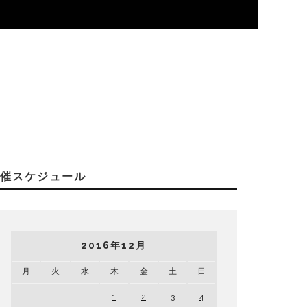
開催スケジュール
2016年12月
月
火
水
木
金
土
日
1
2
3
4