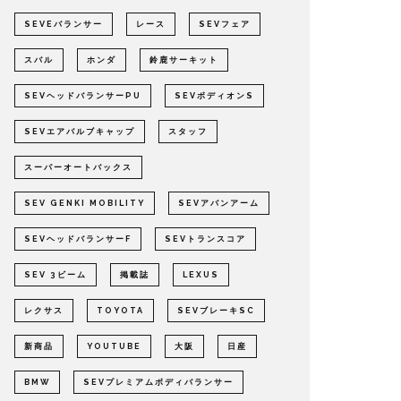
SEVEバランサー
レース
SEVフェア
スバル
ホンダ
鈴鹿サーキット
SEVヘッドバランサーPU
SEVボディオンS
SEVエアバルブキャップ
スタッフ
スーパーオートバックス
SEV GENKI MOBILITY
SEVアバンアーム
SEVヘッドバランサーF
SEVトランスコア
SEV 3ビーム
掲載誌
LEXUS
レクサス
TOYOTA
SEVブレーキSC
新商品
YOUTUBE
大阪
日産
BMW
SEVプレミアムボディバランサー