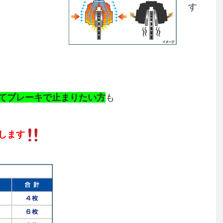
す
てブレーキで止まりたい方
も
します