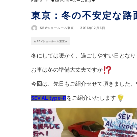
Home
★SEVショールーム東京★
東京：冬の不安定な路
SEVショールーム東京
·
2016年12月6日
★SEVショールーム東京★
冬にしては暖かく、過ごしやすい日となり
お車は冬の準備大丈夫ですか
今回は、先日もご紹介セせて頂きました、
をご紹介いたします
SEV AL type-R