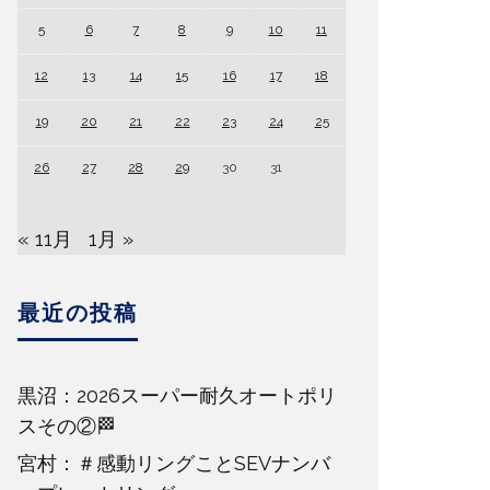
5
6
7
8
9
10
11
12
13
14
15
16
17
18
19
20
21
22
23
24
25
26
27
28
29
30
31
« 11月
1月 »
最近の投稿
黒沼：2026スーパー耐久オートポリ
スその②🏁
宮村：＃感動リングことSEVナンバ