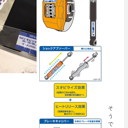
そ
う
で