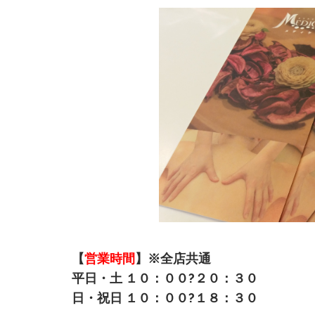
【
営業時間
】※全店共通
平日・土 １０：００?２０：３０
日・祝日 １０：００?１８：３０