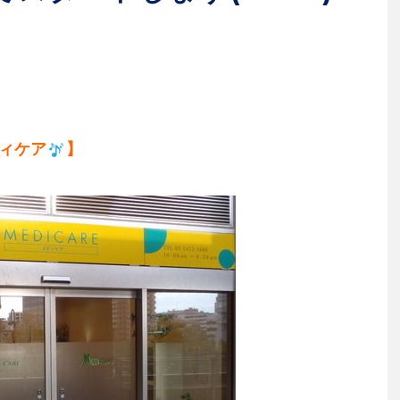
ィケア
】