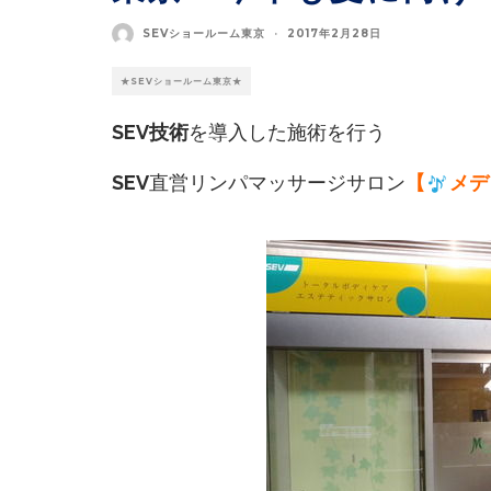
SEVショールーム東京
·
2017年2月28日
★SEVショールーム東京★
SEV技術
を導入した施術を行う
SEV
直営リンパマッサージサロン
【
メデ