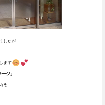
ましたが
します
サージ」
術を