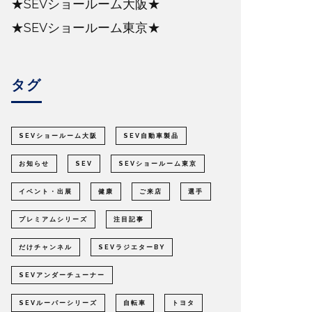
★SEVショールーム大阪★
★SEVショールーム東京★
タグ
SEVショールーム大阪
SEV自動車製品
お知らせ
SEV
SEVショールーム東京
イベント・出展
健康
ご来店
選手
プレミアムシリーズ
注目記事
だけチャンネル
SEVラジエターBY
SEVアンダーチューナー
SEVルーパーシリーズ
自転車
トヨタ