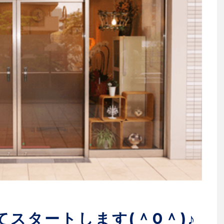
スタートします(＾0＾)♪