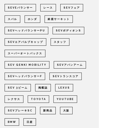
SEVEバランサー
レース
SEVフェア
スバル
ホンダ
鈴鹿サーキット
SEVヘッドバランサーPU
SEVボディオンS
SEVエアバルブキャップ
スタッフ
スーパーオートバックス
SEV GENKI MOBILITY
SEVアバンアーム
SEVヘッドバランサーF
SEVトランスコア
SEV 3ビーム
掲載誌
LEXUS
レクサス
TOYOTA
YOUTUBE
SEVブレーキSC
新商品
大阪
BMW
日産