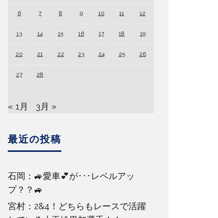
6
7
8
9
10
11
12
13
14
15
16
17
18
19
20
21
22
23
24
25
26
27
28
« 1月
3月 »
最近の投稿
石岡：🚙愛車💕が･･･レベルアッ
プ？？🚙
宮村：2&4！どちらもレースで活躍