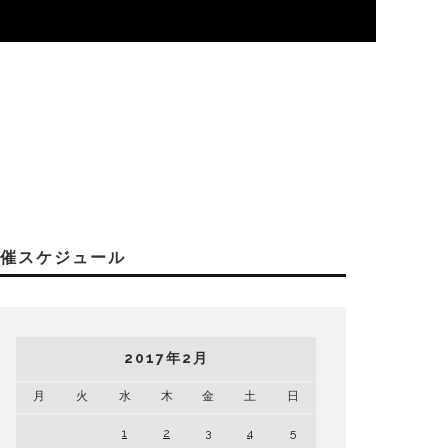
開催スケジュール
2017年2月
月
火
水
木
金
土
日
1
2
3
4
5