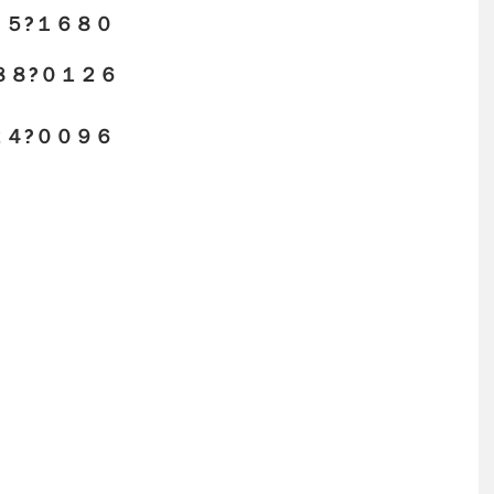
５?１６８０
８?０１２６
４?００９６