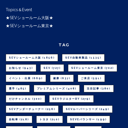
Topics＆Event
★SEVショールーム大阪★
★SEVショールーム東京★
TAG
SEVショールーム大阪
(1856)
SEV自動車製品
(1535)
お知らせ
(943)
SEV
(727)
SEVショールーム東京
(702)
イベント・出展
(669)
健康
(637)
ご来店
(591)
選手
(485)
プレミアムシリーズ
(408)
注目記事
(380)
だけチャンネル
(300)
SEVラジエターBY
(279)
SEVアンダーチューナー
(256)
SEVルーパーシリーズ
(249)
自転車
(218)
トヨタ
(210)
SEVEバランサー
(199)