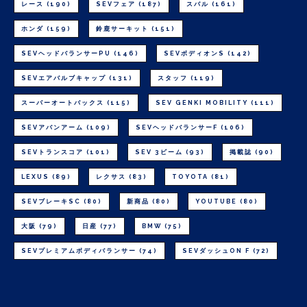
レース
(190)
SEVフェア
(187)
スバル
(161)
ホンダ
(159)
鈴鹿サーキット
(151)
SEVヘッドバランサーPU
(146)
SEVボディオンS
(142)
SEVエアバルブキャップ
(131)
スタッフ
(119)
スーパーオートバックス
(115)
SEV GENKI MOBILITY
(111)
SEVアバンアーム
(109)
SEVヘッドバランサーF
(106)
SEVトランスコア
(101)
SEV 3ビーム
(93)
掲載誌
(90)
LEXUS
(89)
レクサス
(83)
TOYOTA
(81)
SEVブレーキSC
(80)
新商品
(80)
YOUTUBE
(80)
大阪
(79)
日産
(77)
BMW
(75)
SEVプレミアムボディバランサー
(74)
SEVダッシュON F
(72)