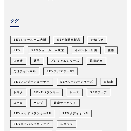
タグ
SEVショールーム大阪
SEV自動車製品
お知らせ
SEV
SEVショールーム東京
イベント・出展
健康
ご来店
選手
プレミアムシリーズ
注目記事
だけチャンネル
SEVラジエターBY
SEVアンダーチューナー
SEVルーパーシリーズ
自転車
トヨタ
SEVEバランサー
レース
SEVフェア
スバル
ホンダ
鈴鹿サーキット
SEVヘッドバランサーPU
SEVボディオンS
SEVエアバルブキャップ
スタッフ