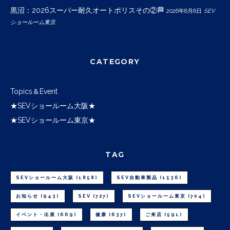
黒沼：2026スーパー耐久オートポリスその②🏁
2026年8月6日
SEV
ショールーム東京
CATEGORY
Topics＆Event
★SEVショールーム大阪★
★SEVショールーム東京★
TAG
SEVショールーム大阪
(1858)
SEV自動車製品
(1536)
お知らせ
(943)
SEV
(727)
SEVショールーム東京
(704)
イベント・出展
(669)
健康
(637)
ご来店
(591)