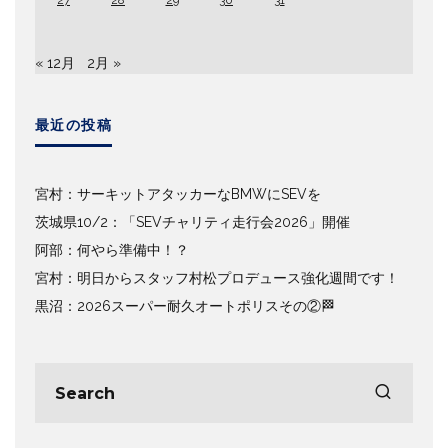
27
28
29
30
31
« 12月
2月 »
最近の投稿
宮村：サーキットアタッカーなBMWにSEVを
茨城県10/2：「SEVチャリティ走行会2026」開催
阿部：何やら準備中！？
宮村：明日からスタッフ村松プロデュース強化週間です！
黒沼：2026スーパー耐久オートポリスその②🏁