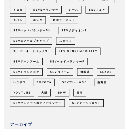
トヨタ
SEVEバランサー
レース
SEVフェア
スバル
ホンダ
鈴鹿サーキット
SEVヘッドバランサーPU
SEVボディオンS
SEVエアバルブキャップ
スタッフ
スーパーオートバックス
SEV GENKI MOBILITY
SEVアバンアーム
SEVヘッドバランサーF
SEVトランスコア
SEV 3ビーム
掲載誌
LEXUS
レクサス
TOYOTA
SEVブレーキSC
新商品
YOUTUBE
大阪
BMW
日産
SEVプレミアムボディバランサー
SEVダッシュON F
アーカイブ