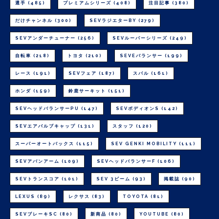
選手
(485)
プレミアムシリーズ
(408)
注目記事
(380)
だけチャンネル
(300)
SEVラジエターBY
(279)
SEVアンダーチューナー
(256)
SEVルーパーシリーズ
(249)
自転車
(218)
トヨタ
(210)
SEVEバランサー
(199)
レース
(191)
SEVフェア
(187)
スバル
(161)
ホンダ
(159)
鈴鹿サーキット
(151)
SEVヘッドバランサーPU
(147)
SEVボディオンS
(142)
SEVエアバルブキャップ
(131)
スタッフ
(120)
スーパーオートバックス
(115)
SEV GENKI MOBILITY
(111)
SEVアバンアーム
(109)
SEVヘッドバランサーF
(106)
SEVトランスコア
(101)
SEV 3ビーム
(93)
掲載誌
(90)
LEXUS
(89)
レクサス
(83)
TOYOTA
(81)
SEVブレーキSC
(80)
新商品
(80)
YOUTUBE
(80)