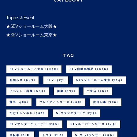
Topics＆Event
★SEVショールーム大阪★
★SEVショールーム東京★
TAG
SEVショールーム大阪
(1858)
SEV自動車製品
(1536)
お知らせ
(943)
SEV
(727)
SEVショールーム東京
(704)
イベント・出展
(669)
健康
(637)
ご来店
(591)
選手
(485)
プレミアムシリーズ
(408)
注目記事
(380)
だけチャンネル
(300)
SEVラジエターBY
(279)
SEVアンダーチューナー
(256)
SEVルーパーシリーズ
(249)
自転車
(218)
トヨタ
(210)
SEVEバランサー
(199)