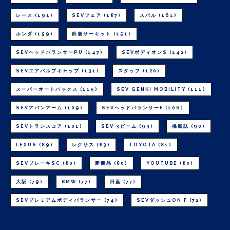
レース
(191)
SEVフェア
(187)
スバル
(161)
ホンダ
(159)
鈴鹿サーキット
(151)
SEVヘッドバランサーPU
(147)
SEVボディオンS
(142)
SEVエアバルブキャップ
(131)
スタッフ
(120)
スーパーオートバックス
(115)
SEV GENKI MOBILITY
(111)
SEVアバンアーム
(109)
SEVヘッドバランサーF
(106)
SEVトランスコア
(101)
SEV 3ビーム
(93)
掲載誌
(90)
LEXUS
(89)
レクサス
(83)
TOYOTA
(81)
SEVブレーキSC
(80)
新商品
(80)
YOUTUBE
(80)
大阪
(79)
BMW
(77)
日産
(77)
SEVプレミアムボディバランサー
(74)
SEVダッシュON F
(72)