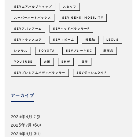
SEVエアバルブキャップ
スタッフ
スーパーオートバックス
SEV GENKI MOBILITY
SEVアバンアーム
SEVヘッドバランサーF
SEVトランスコア
SEV 3ビーム
掲載誌
LEXUS
レクサス
TOYOTA
SEVブレーキSC
新商品
YOUTUBE
大阪
BMW
日産
SEVプレミアムボディバランサー
SEVダッシュON F
アーカイブ
2026年8月
(15)
2026年7月
(60)
2026年6月
(61)