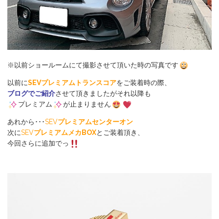
※以前ショールームにて撮影させて頂いた時の写真です
以前に
SEVプレミアムトランスコア
をご装着時の際、
ブログでご紹介
させて頂きましたがそれ以降も
プレミアム
が止まりません
あれから･･･
SEV
プレミアムセンターオン
次に
SEV
プレミアムメカBOX
とご装着頂き、
今回さらに追加でっ