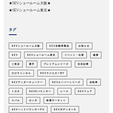
★SEVショールーム大阪★
★SEVショールーム東京★
タグ
SEVショールーム大阪
SEV自動車製品
お知らせ
SEV
SEVショールーム東京
イベント・出展
健康
ご来店
選手
プレミアムシリーズ
注目記事
だけチャンネル
SEVラジエターBY
SEVアンダーチューナー
SEVルーパーシリーズ
自転車
トヨタ
SEVEバランサー
レース
SEVフェア
スバル
ホンダ
鈴鹿サーキット
SEVヘッドバランサーPU
SEVボディオンS