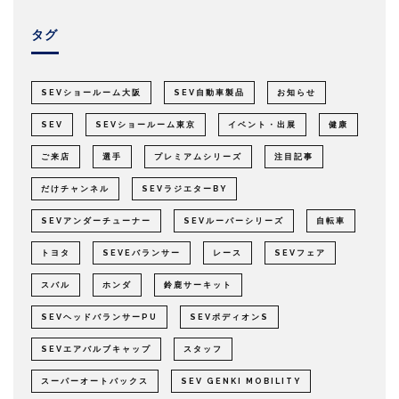
タグ
SEVショールーム大阪
SEV自動車製品
お知らせ
SEV
SEVショールーム東京
イベント・出展
健康
ご来店
選手
プレミアムシリーズ
注目記事
だけチャンネル
SEVラジエターBY
SEVアンダーチューナー
SEVルーパーシリーズ
自転車
トヨタ
SEVEバランサー
レース
SEVフェア
スバル
ホンダ
鈴鹿サーキット
SEVヘッドバランサーPU
SEVボディオンS
SEVエアバルブキャップ
スタッフ
スーパーオートバックス
SEV GENKI MOBILITY