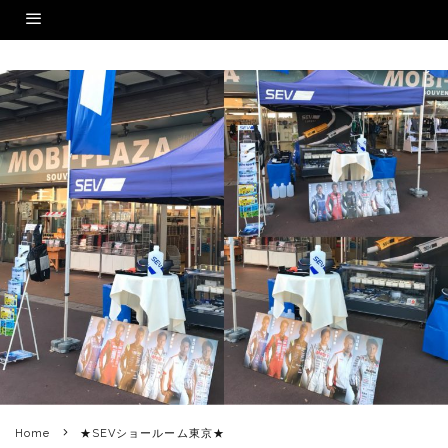
Home
★SEVショールーム東京★