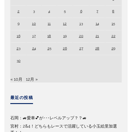
2
3
4
5
6
7
8
9
10
11
12
13
14
15
16
17
18
19
20
21
22
23
24
25
26
27
28
29
30
« 10月
12月 »
最近の投稿
石岡：🚙愛車💕が･･･レベルアップ？？🚙
宮村：2&4！どちらもレースで活躍している小玉絵里加選