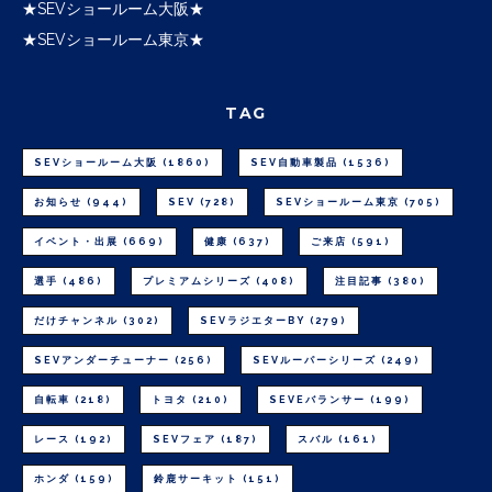
★SEVショールーム大阪★
★SEVショールーム東京★
TAG
SEVショールーム大阪
(1860)
SEV自動車製品
(1536)
お知らせ
(944)
SEV
(728)
SEVショールーム東京
(705)
イベント・出展
(669)
健康
(637)
ご来店
(591)
選手
(486)
プレミアムシリーズ
(408)
注目記事
(380)
だけチャンネル
(302)
SEVラジエターBY
(279)
SEVアンダーチューナー
(256)
SEVルーパーシリーズ
(249)
自転車
(218)
トヨタ
(210)
SEVEバランサー
(199)
レース
(192)
SEVフェア
(187)
スバル
(161)
ホンダ
(159)
鈴鹿サーキット
(151)