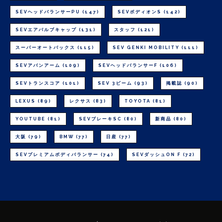
SEVヘッドバランサーPU
(147)
SEVボディオンS
(142)
SEVエアバルブキャップ
(131)
スタッフ
(121)
スーパーオートバックス
(115)
SEV GENKI MOBILITY
(111)
SEVアバンアーム
(109)
SEVヘッドバランサーF
(106)
SEVトランスコア
(101)
SEV 3ビーム
(93)
掲載誌
(90)
LEXUS
(89)
レクサス
(83)
TOYOTA
(81)
YOUTUBE
(81)
SEVブレーキSC
(80)
新商品
(80)
大阪
(79)
BMW
(77)
日産
(77)
SEVプレミアムボディバランサー
(74)
SEVダッシュON F
(72)