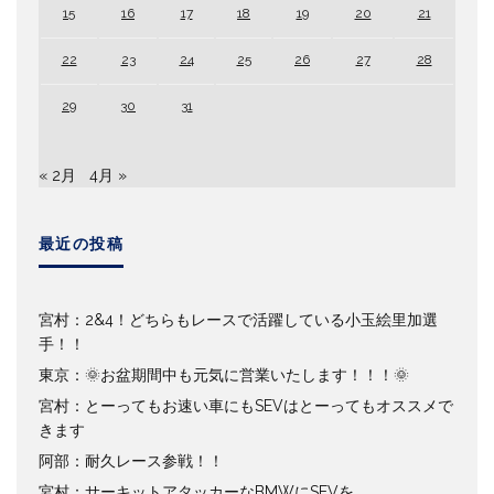
15
16
17
18
19
20
21
22
23
24
25
26
27
28
29
30
31
« 2月
4月 »
最近の投稿
宮村：2&4！どちらもレースで活躍している小玉絵里加選
手！！
東京：🌞お盆期間中も元気に営業いたします！！！🌞
宮村：とーってもお速い車にもSEVはとーってもオススメで
きます
阿部：耐久レース参戦！！
宮村：サーキットアタッカーなBMWにSEVを