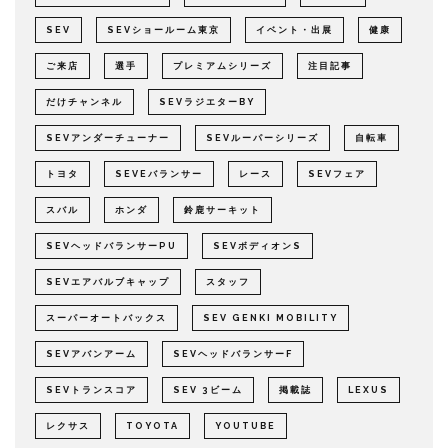
SEV
SEVショールーム東京
イベント・出展
健康
ご来店
選手
プレミアムシリーズ
注目記事
だけチャンネル
SEVラジエターBY
SEVアンダーチューナー
SEVルーパーシリーズ
自転車
トヨタ
SEVEバランサー
レース
SEVフェア
スバル
ホンダ
鈴鹿サーキット
SEVヘッドバランサーPU
SEVボディオンS
SEVエアバルブキャップ
スタッフ
スーパーオートバックス
SEV GENKI MOBILITY
SEVアバンアーム
SEVヘッドバランサーF
SEVトランスコア
SEV 3ビーム
掲載誌
LEXUS
レクサス
TOYOTA
YOUTUBE