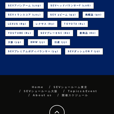
SEVアバンアーム
(109)
SEVヘッドバランサーF
(106)
SEVトランスコア
(101)
SEV 3ビーム
(93)
掲載誌
(90)
LEXUS
(89)
レクサス
(83)
TOYOTA
(81)
YOUTUBE
(81)
SEVブレーキSC
(80)
新商品
(80)
大阪
(79)
BMW
(77)
日産
(77)
SEVプレミアムボディバランサー
(74)
SEVダッシュON F
(72)
Home
SEVショールーム東京
SEVショールーム大阪
Topics＆Event
About us
開催スケジュール