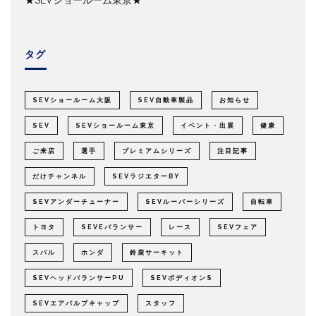
★SEVショールーム東京★
タグ
SEVショールーム大阪
SEV自動車製品
お知らせ
SEV
SEVショールーム東京
イベント・出展
健康
ご来店
選手
プレミアムシリーズ
注目記事
だけチャンネル
SEVラジエターBY
SEVアンダーチューナー
SEVルーパーシリーズ
自転車
トヨタ
SEVEバランサー
レース
SEVフェア
スバル
ホンダ
鈴鹿サーキット
SEVヘッドバランサーPU
SEVボディオンS
SEVエアバルブキャップ
スタッフ