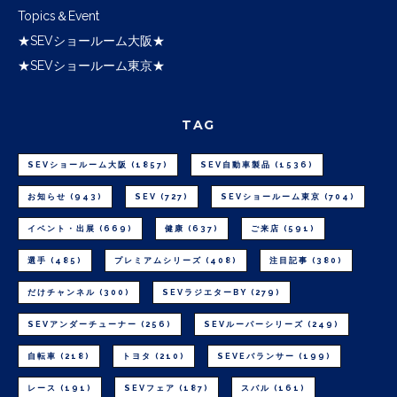
Topics＆Event
★SEVショールーム大阪★
★SEVショールーム東京★
TAG
SEVショールーム大阪
(1857)
SEV自動車製品
(1536)
お知らせ
(943)
SEV
(727)
SEVショールーム東京
(704)
イベント・出展
(669)
健康
(637)
ご来店
(591)
選手
(485)
プレミアムシリーズ
(408)
注目記事
(380)
だけチャンネル
(300)
SEVラジエターBY
(279)
SEVアンダーチューナー
(256)
SEVルーパーシリーズ
(249)
自転車
(218)
トヨタ
(210)
SEVEバランサー
(199)
レース
(191)
SEVフェア
(187)
スバル
(161)