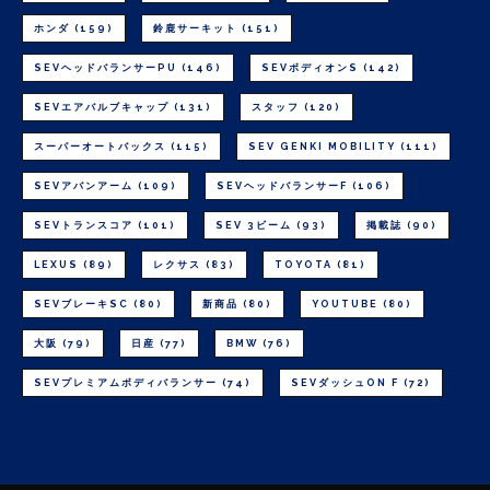
ホンダ
(159)
鈴鹿サーキット
(151)
SEVヘッドバランサーPU
(146)
SEVボディオンS
(142)
SEVエアバルブキャップ
(131)
スタッフ
(120)
スーパーオートバックス
(115)
SEV GENKI MOBILITY
(111)
SEVアバンアーム
(109)
SEVヘッドバランサーF
(106)
SEVトランスコア
(101)
SEV 3ビーム
(93)
掲載誌
(90)
LEXUS
(89)
レクサス
(83)
TOYOTA
(81)
SEVブレーキSC
(80)
新商品
(80)
YOUTUBE
(80)
大阪
(79)
日産
(77)
BMW
(76)
SEVプレミアムボディバランサー
(74)
SEVダッシュON F
(72)