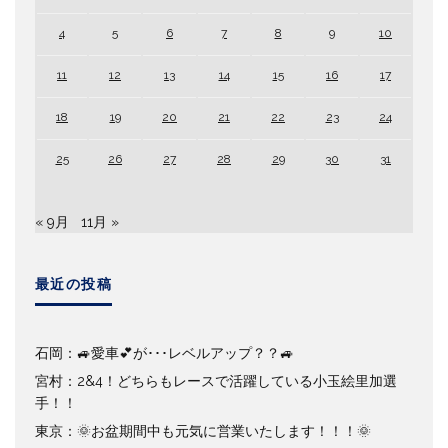
4
5
6
7
8
9
10
11
12
13
14
15
16
17
18
19
20
21
22
23
24
25
26
27
28
29
30
31
« 9月
11月 »
最近の投稿
石岡：🚙愛車💕が･･･レベルアップ？？🚙
宮村：2&4！どちらもレースで活躍している小玉絵里加選
手！！
東京：🌞お盆期間中も元気に営業いたします！！！🌞