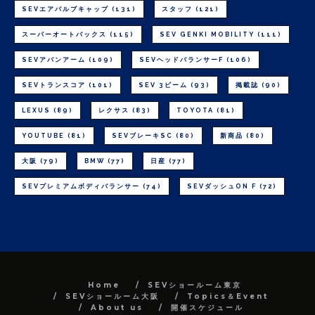
SEVエアバルブキャップ
(131)
スタッフ
(121)
スーパーオートバックス
(115)
SEV GENKI MOBILITY
(111)
SEVアバンアーム
(109)
SEVヘッドバランサーF
(106)
SEVトランスコア
(101)
SEV 3ビーム
(93)
掲載誌
(90)
LEXUS
(89)
レクサス
(83)
TOYOTA
(81)
YOUTUBE
(81)
SEVブレーキSC
(80)
新商品
(80)
大阪
(79)
BMW
(77)
日産
(77)
SEVプレミアムボディバランサー
(74)
SEVダッシュON F
(72)
Home
SEVショールーム東京
SEVショールーム大阪
Topics＆Event
About us
開催スケジュール