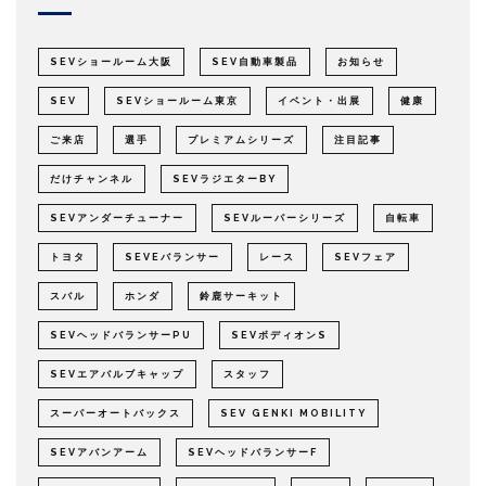
SEVショールーム大阪
SEV自動車製品
お知らせ
SEV
SEVショールーム東京
イベント・出展
健康
ご来店
選手
プレミアムシリーズ
注目記事
だけチャンネル
SEVラジエターBY
SEVアンダーチューナー
SEVルーパーシリーズ
自転車
トヨタ
SEVEバランサー
レース
SEVフェア
スバル
ホンダ
鈴鹿サーキット
SEVヘッドバランサーPU
SEVボディオンS
SEVエアバルブキャップ
スタッフ
スーパーオートバックス
SEV GENKI MOBILITY
SEVアバンアーム
SEVヘッドバランサーF