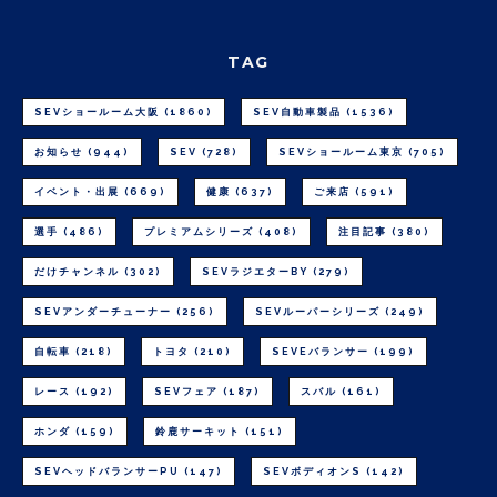
TAG
SEVショールーム大阪
(1860)
SEV自動車製品
(1536)
お知らせ
(944)
SEV
(728)
SEVショールーム東京
(705)
イベント・出展
(669)
健康
(637)
ご来店
(591)
選手
(486)
プレミアムシリーズ
(408)
注目記事
(380)
だけチャンネル
(302)
SEVラジエターBY
(279)
SEVアンダーチューナー
(256)
SEVルーパーシリーズ
(249)
自転車
(218)
トヨタ
(210)
SEVEバランサー
(199)
レース
(192)
SEVフェア
(187)
スバル
(161)
ホンダ
(159)
鈴鹿サーキット
(151)
SEVヘッドバランサーPU
(147)
SEVボディオンS
(142)