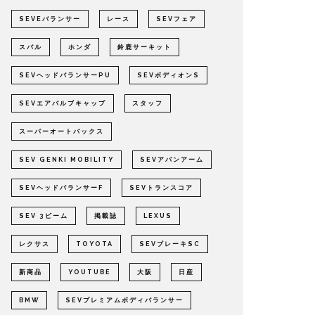
SEVEバランサー
レース
SEVフェア
スバル
ホンダ
鈴鹿サーキット
SEVヘッドバランサーPU
SEVボディオンS
SEVエアバルブキャップ
スタッフ
スーパーオートバックス
SEV GENKI MOBILITY
SEVアバンアーム
SEVヘッドバランサーF
SEVトランスコア
SEV 3ビーム
掲載誌
LEXUS
レクサス
TOYOTA
SEVブレーキSC
新商品
YOUTUBE
大阪
日産
BMW
SEVプレミアムボディバランサー