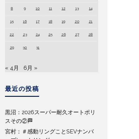
8
9
10
11
12
13
14
15
16
17
18
19
20
21
22
23
24
25
26
27
28
29
30
31
« 4月
6月 »
最近の投稿
黒沼：2026スーパー耐久オートポリ
スその②🏁
宮村：＃感動リングことSEVナンバ