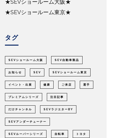
★SEVショールーム大阪★
★SEVショールーム東京★
タグ
SEVショールーム大阪
SEV自動車製品
お知らせ
SEV
SEVショールーム東京
イベント・出展
健康
ご来店
選手
プレミアムシリーズ
注目記事
だけチャンネル
SEVラジエターBY
SEVアンダーチューナー
SEVルーパーシリーズ
自転車
トヨタ