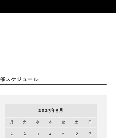
開催スケジュール
2023年5月
月
火
水
木
金
土
日
1
2
3
4
5
6
7