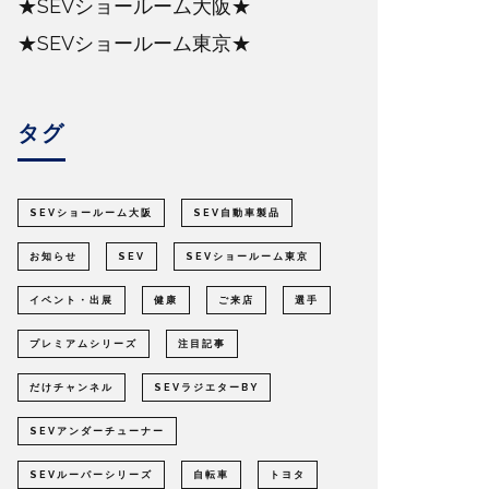
★SEVショールーム大阪★
★SEVショールーム東京★
タグ
SEVショールーム大阪
SEV自動車製品
お知らせ
SEV
SEVショールーム東京
イベント・出展
健康
ご来店
選手
プレミアムシリーズ
注目記事
だけチャンネル
SEVラジエターBY
SEVアンダーチューナー
SEVルーパーシリーズ
自転車
トヨタ