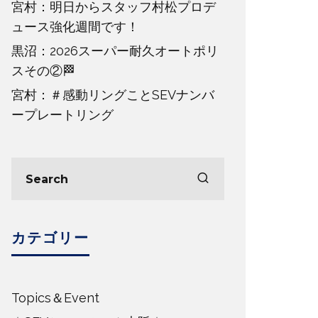
宮村：明日からスタッフ村松プロデ
ュース強化週間です！
黒沼：2026スーパー耐久オートポリ
スその②🏁
宮村：＃感動リングことSEVナンバ
ープレートリング
カテゴリー
Topics＆Event