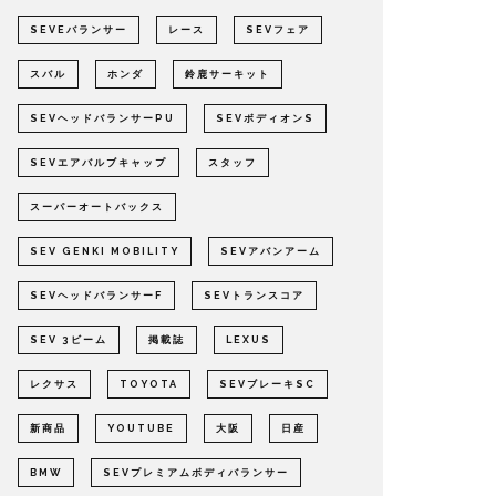
SEVEバランサー
レース
SEVフェア
スバル
ホンダ
鈴鹿サーキット
SEVヘッドバランサーPU
SEVボディオンS
SEVエアバルブキャップ
スタッフ
スーパーオートバックス
SEV GENKI MOBILITY
SEVアバンアーム
SEVヘッドバランサーF
SEVトランスコア
SEV 3ビーム
掲載誌
LEXUS
レクサス
TOYOTA
SEVブレーキSC
新商品
YOUTUBE
大阪
日産
BMW
SEVプレミアムボディバランサー