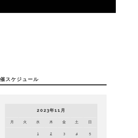
開催スケジュール
2023年11月
月
火
水
木
金
土
日
1
2
3
4
5