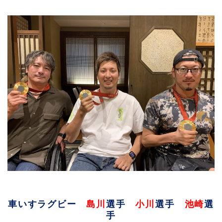
車いすラグビー
島川
選手
小川
選手
池崎
選
手