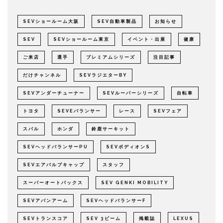
SEVショールーム大阪
SEV自動車製品
お知らせ
SEV
SEVショールーム東京
イベント・出展
健康
ご来店
選手
プレミアムシリーズ
注目記事
だけチャンネル
SEVラジエターBY
SEVアンダーチューナー
SEVルーパーシリーズ
自転車
トヨタ
SEVEバランサー
レース
SEVフェア
スバル
ホンダ
鈴鹿サーキット
SEVヘッドバランサーPU
SEVボディオンS
SEVエアバルブキャップ
スタッフ
スーパーオートバックス
SEV GENKI MOBILITY
SEVアバンアーム
SEVヘッドバランサーF
SEVトランスコア
SEV 3ビーム
掲載誌
LEXUS