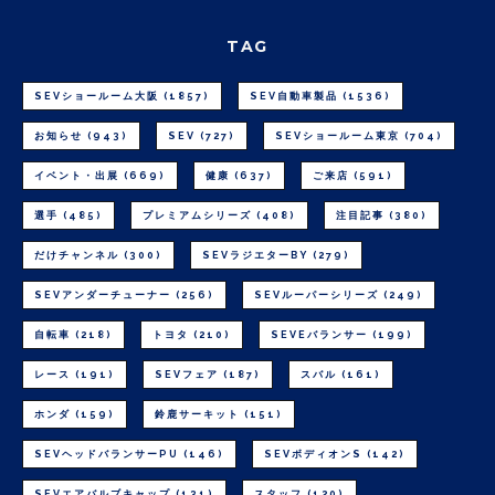
TAG
SEVショールーム大阪
(1857)
SEV自動車製品
(1536)
お知らせ
(943)
SEV
(727)
SEVショールーム東京
(704)
イベント・出展
(669)
健康
(637)
ご来店
(591)
選手
(485)
プレミアムシリーズ
(408)
注目記事
(380)
だけチャンネル
(300)
SEVラジエターBY
(279)
SEVアンダーチューナー
(256)
SEVルーパーシリーズ
(249)
自転車
(218)
トヨタ
(210)
SEVEバランサー
(199)
レース
(191)
SEVフェア
(187)
スバル
(161)
ホンダ
(159)
鈴鹿サーキット
(151)
SEVヘッドバランサーPU
(146)
SEVボディオンS
(142)
SEVエアバルブキャップ
(131)
スタッフ
(120)