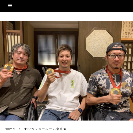
Home
★SEVショールーム東京★