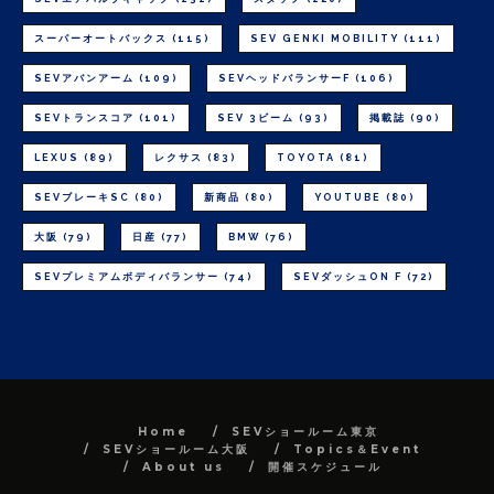
スーパーオートバックス
(115)
SEV GENKI MOBILITY
(111)
SEVアバンアーム
(109)
SEVヘッドバランサーF
(106)
SEVトランスコア
(101)
SEV 3ビーム
(93)
掲載誌
(90)
LEXUS
(89)
レクサス
(83)
TOYOTA
(81)
SEVブレーキSC
(80)
新商品
(80)
YOUTUBE
(80)
大阪
(79)
日産
(77)
BMW
(76)
SEVプレミアムボディバランサー
(74)
SEVダッシュON F
(72)
Home
SEVショールーム東京
SEVショールーム大阪
Topics＆Event
About us
開催スケジュール