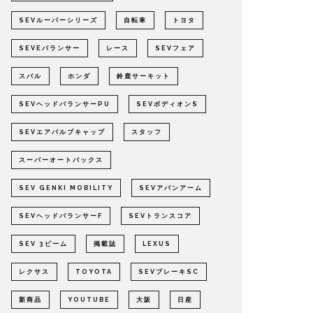
SEVルーパーシリーズ
自転車
トヨタ
SEVEバランサー
レース
SEVフェア
スバル
ホンダ
鈴鹿サーキット
SEVヘッドバランサーPU
SEVボディオンS
SEVエアバルブキャップ
スタッフ
スーパーオートバックス
SEV GENKI MOBILITY
SEVアバンアーム
SEVヘッドバランサーF
SEVトランスコア
SEV 3ビーム
掲載誌
LEXUS
レクサス
TOYOTA
SEVブレーキSC
新商品
YOUTUBE
大阪
日産