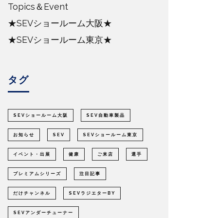
Topics＆Event
★SEVショールーム大阪★
★SEVショールーム東京★
タグ
SEVショールーム大阪
SEV自動車製品
お知らせ
SEV
SEVショールーム東京
イベント・出展
健康
ご来店
選手
プレミアムシリーズ
注目記事
だけチャンネル
SEVラジエターBY
SEVアンダーチューナー