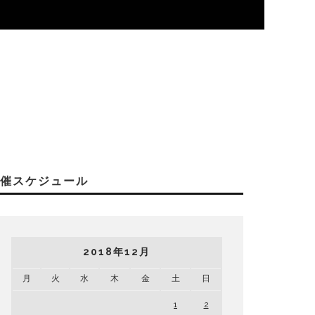
開催スケジュール
2018年12月
月
火
水
木
金
土
日
1
2