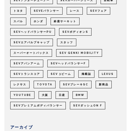
SEVアンダーチューナー
SEVルーパーシリーズ
自転車
トヨタ
SEVEバランサー
レース
SEVフェア
スバル
ホンダ
鈴鹿サーキット
SEVヘッドバランサーPU
SEVボディオンS
SEVエアバルブキャップ
スタッフ
スーパーオートバックス
SEV GENKI MOBILITY
SEVアバンアーム
SEVヘッドバランサーF
SEVトランスコア
SEV 3ビーム
掲載誌
LEXUS
レクサス
TOYOTA
SEVブレーキSC
新商品
YOUTUBE
大阪
日産
BMW
SEVプレミアムボディバランサー
SEVダッシュON F
アーカイブ