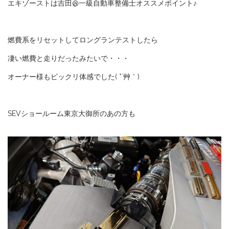
エキゾーストは吉田@一級自動車整備士オススメポイント♪
燃費系をリセットしてロングランテストしたら
凄い燃費と走りだったみたいで・・・
オーナー様もビックリ体感でした( *´艸｀)
SEVショールーム東京大御所のあの方も