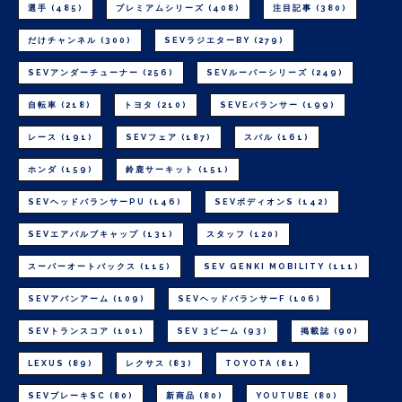
選手
(485)
プレミアムシリーズ
(408)
注目記事
(380)
だけチャンネル
(300)
SEVラジエターBY
(279)
SEVアンダーチューナー
(256)
SEVルーパーシリーズ
(249)
自転車
(218)
トヨタ
(210)
SEVEバランサー
(199)
レース
(191)
SEVフェア
(187)
スバル
(161)
ホンダ
(159)
鈴鹿サーキット
(151)
SEVヘッドバランサーPU
(146)
SEVボディオンS
(142)
SEVエアバルブキャップ
(131)
スタッフ
(120)
スーパーオートバックス
(115)
SEV GENKI MOBILITY
(111)
SEVアバンアーム
(109)
SEVヘッドバランサーF
(106)
SEVトランスコア
(101)
SEV 3ビーム
(93)
掲載誌
(90)
LEXUS
(89)
レクサス
(83)
TOYOTA
(81)
SEVブレーキSC
(80)
新商品
(80)
YOUTUBE
(80)