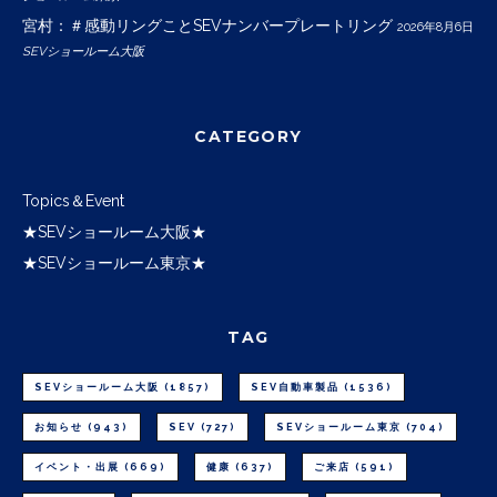
宮村：＃感動リングことSEVナンバープレートリング
2026年8月6日
SEVショールーム大阪
CATEGORY
Topics＆Event
★SEVショールーム大阪★
★SEVショールーム東京★
TAG
SEVショールーム大阪
(1857)
SEV自動車製品
(1536)
お知らせ
(943)
SEV
(727)
SEVショールーム東京
(704)
イベント・出展
(669)
健康
(637)
ご来店
(591)